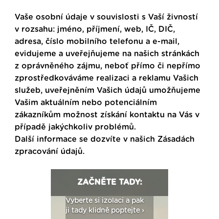
Vaše osobní údaje v souvislosti s Vaší živností
v rozsahu: jméno, příjmení, web, IČ, DIČ,
adresa, číslo mobilního telefonu a e-mail,
evidujeme a uveřejňujeme na našich stránkách
z oprávněného zájmu, neboť přímo či nepřímo
zprostředkováváme realizaci a reklamu Vašich
služeb, uveřejněním Vašich údajů umožňujeme
Vašim aktuálním nebo potenciálním
zákazníkům možnost získání kontaktu na Vás v
případě jakýchkoliv problémů.
Další informace se dozvíte v našich
Zásadách
zpracování údajů
.
ZAČNĚTE TADY:
: Fasády ETICS a
Vyberte si izolaci a pak
Vytvořte si vizualiz
dstatné v kostce ›
ji tady klidně poptejte ›
fasády ›