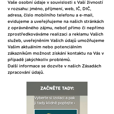
Vaše osobní údaje v souvislosti s Vaší živností
v rozsahu: jméno, příjmení, web, IČ, DIČ,
adresa, číslo mobilního telefonu a e-mail,
evidujeme a uveřejňujeme na našich stránkách
z oprávněného zájmu, neboť přímo či nepřímo
zprostředkováváme realizaci a reklamu Vašich
služeb, uveřejněním Vašich údajů umožňujeme
Vašim aktuálním nebo potenciálním
zákazníkům možnost získání kontaktu na Vás v
případě jakýchkoliv problémů.
Další informace se dozvíte v našich
Zásadách
zpracování údajů
.
ZAČNĚTE TADY:
: Fasády ETICS a
Vyberte si izolaci a pak
Vytvořte si vizualiz
dstatné v kostce ›
ji tady klidně poptejte ›
fasády ›