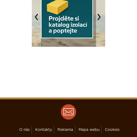
Previous
Next
O nás
Kontakty
Reklama
Mapa webu
Cookies