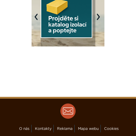
Previous
Next
O nás
Kontakty
Reklama
Mapa webu
Cookies