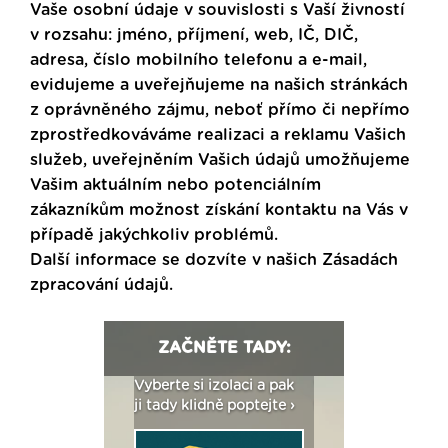
Vaše osobní údaje v souvislosti s Vaší živností
v rozsahu: jméno, příjmení, web, IČ, DIČ,
adresa, číslo mobilního telefonu a e-mail,
evidujeme a uveřejňujeme na našich stránkách
z oprávněného zájmu, neboť přímo či nepřímo
zprostředkováváme realizaci a reklamu Vašich
služeb, uveřejněním Vašich údajů umožňujeme
Vašim aktuálním nebo potenciálním
zákazníkům možnost získání kontaktu na Vás v
případě jakýchkoliv problémů.
Další informace se dozvíte v našich
Zásadách
zpracování údajů
.
ZAČNĚTE TADY:
: Fasády ETICS a
Vyberte si izolaci a pak
Vytvořte si vizualiz
dstatné v kostce ›
ji tady klidně poptejte ›
fasády ›