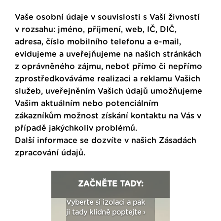
Vaše osobní údaje v souvislosti s Vaší živností
v rozsahu: jméno, příjmení, web, IČ, DIČ,
adresa, číslo mobilního telefonu a e-mail,
evidujeme a uveřejňujeme na našich stránkách
z oprávněného zájmu, neboť přímo či nepřímo
zprostředkováváme realizaci a reklamu Vašich
služeb, uveřejněním Vašich údajů umožňujeme
Vašim aktuálním nebo potenciálním
zákazníkům možnost získání kontaktu na Vás v
případě jakýchkoliv problémů.
Další informace se dozvíte v našich
Zásadách
zpracování údajů
.
ZAČNĚTE TADY:
: Fasády ETICS a
Vyberte si izolaci a pak
Vytvořte si vizualiz
dstatné v kostce ›
ji tady klidně poptejte ›
fasády ›