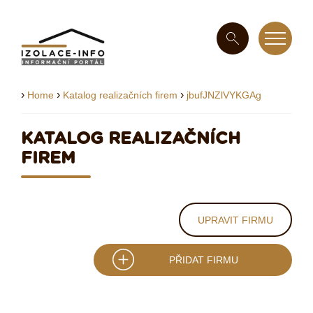
›
›
›
Home
Katalog realizačních firem
jbufJNZlVYKGAg
KATALOG REALIZAČNÍCH
FIREM
UPRAVIT FIRMU
PŘIDAT FIRMU