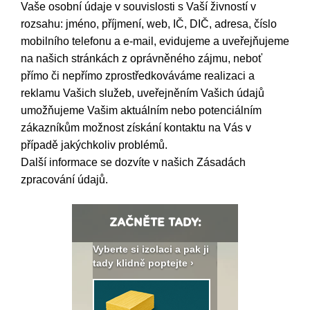
Vaše osobní údaje v souvislosti s Vaší živností v
rozsahu: jméno, příjmení, web, IČ, DIČ, adresa, číslo
mobilního telefonu a e-mail, evidujeme a uveřejňujeme
na našich stránkách z oprávněného zájmu, neboť
přímo či nepřímo zprostředkováváme realizaci a
reklamu Vašich služeb, uveřejněním Vašich údajů
umožňujeme Vašim aktuálním nebo potenciálním
zákazníkům možnost získání kontaktu na Vás v
případě jakýchkoliv problémů.
Další informace se dozvíte v našich
Zásadách
zpracování údajů
.
ZAČNĚTE TADY:
: Fasády ETICS a
Vyberte si izolaci a pak ji
Vytvořte si vizualiz
dstatné v kostce ›
tady klidně poptejte ›
fasády ›