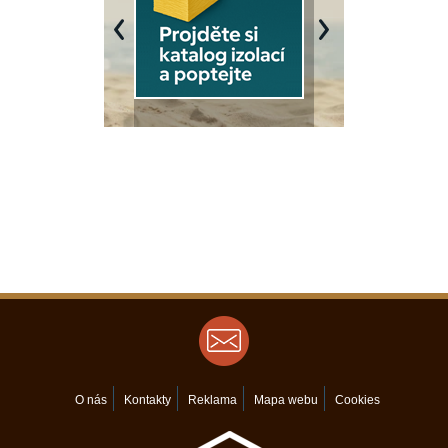
Previous
Next
O nás
Kontakty
Reklama
Mapa webu
Cookies