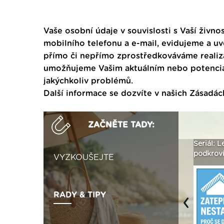
Vaše osobní údaje v souvislosti s Vaší živnos
mobilního telefonu a e-mail, evidujeme a u
přímo či nepřímo zprostředkováváme realiza
umožňujeme Vašim aktuálním nebo potenciál
jakýchkoliv problémů.
Další informace se dozvíte v našich
Zásadác
ZAČNĚTE TADY:
zaci
Není polystyren? My ho
Seriál: Letní přehřívání
Poly
seženeme! ›
podkroví a vše o něm ›
napl
VYZKOUŠEJTE
RADY & TIPY
Previous