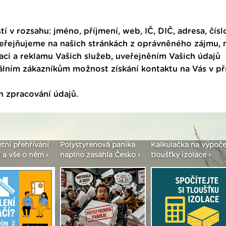
tí v rozsahu: jméno, příjmení, web, IČ, DIČ, adresa, čísl
veřejňujeme na našich stránkách z oprávněného zájmu,
ci a reklamu Vašich služeb, uveřejněním Vašich údajů
ním zákazníkům možnost získání kontaktu na Vás v p
h zpracování údajů
.
styrenová panika
Kalkulačka na výpočet
Seriál: Fasády ET
no zasáhla Česko ›
tloušťky izolace ›
vše podstatné v k