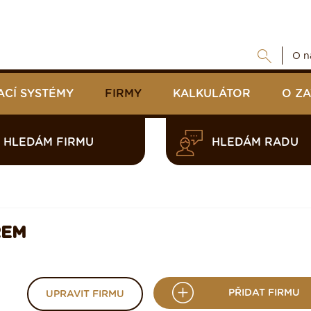
O n
ACÍ SYSTÉMY
FIRMY
KALKULÁTOR
O Z
HLEDÁM FIRMU
HLEDÁM RADU
REM
PŘIDAT FIRMU
UPRAVIT FIRMU