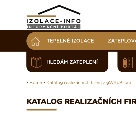
TEPELNÉ IZOLACE
ZATEPLOV
HLEDÁM ZATEPLENÍ
›
›
›
Home
Katalog realizačních firem
gWRbBsorx
KATALOG REALIZAČNÍCH FI