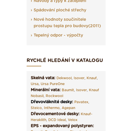
Návody a typy k zateplení
Spádování ploché střechy
Nové hodnoty součinitele
prostupu tepla pro budovy(2011)
Tepelný odpor - výpočty
RYCHLÉ HLEDÁNÍ V KATALOGU
Skelná vata:
Dekwool
,
Isover
,
Knauf
,
Ursa
,
Ursa PureOne
Minerální vata:
Baumit
,
Isover
,
Knauf
Nobasil
,
Rockwool
Dřevovláknité desky
:
Pavatex
,
Steico
,
Inthermo
,
Agepan
Dřevocementové desky:
Knauf-
Heraklith
,
DCD Ideal
,
Velox
EPS - expandovaný polystyren: