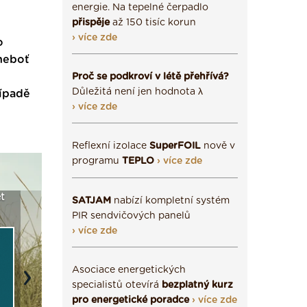
energie. Na tepelné čerpadlo
přispěje
až 150 tisíc korun
› více zde
o
 neboť
Proč se podkroví v létě přehřívá?
Důležitá není jen hodnota λ
řípadě
› více zde
Reflexní izolace
SuperFOIL
nově v
programu
TEPLO
› více zde
ICS a
Vyberte si izolaci a pak
Vytvořte si vizualizaci
Není
SATJAM
nabízí kompletní systém
ostce ›
ji tady klidně poptejte ›
fasády ›
seže
PIR sendvičových panelů
› více zde
Asociace energetických
Next
specialistů otevírá
bezplatný kurz
pro energetické poradce
› více zde