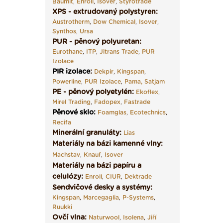
Baumit
,
Enroll
,
Isover
,
Styrotrade
XPS - extrudovaný polystyren:
Austrotherm
,
Dow Chemical
,
Isover
,
Synthos
,
Ursa
PUR - pěnový polyuretan:
Eurothane
,
ITP
,
Jitrans Trade
,
PUR
Izolace
PIR izolace
:
Dekpir
,
Kingspan
,
Powerline
,
PUR Izolace
,
Pama,
Satjam
PE - pěnový polyetylén:
Ekoflex
,
Mirel Trading
,
Fadopex
,
Fastrade
Pěnové sklo
:
Foamglas
,
Ecotechnics
,
Recifa
Minerální granuláty:
Lias
Materiály na bázi kamenné vlny:
Machstav
,
Knauf
,
Isover
Materiály na bázi papíru a
celulózy:
Enroll
,
CIUR
,
Dektrade
Sendvičové desky a systémy:
Kingspan
,
Marcegaglia
,
P-Systems
,
Ruukki
Ovčí vlna:
Naturwool
,
Isolena
,
Jiří