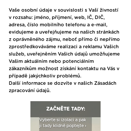
Vaše osobní údaje v souvislosti s Vaší živností
v rozsahu: jméno, příjmení, web, IČ, DIČ,
adresa, číslo mobilního telefonu a e-mail,
evidujeme a uveřejňujeme na našich stránkách
z oprávněného zájmu, neboť přímo či nepřímo
zprostředkováváme realizaci a reklamu Vašich
služeb, uveřejněním Vašich údajů umožňujeme
Vašim aktuálním nebo potenciálním
zákazníkům možnost získání kontaktu na Vás v
případě jakýchkoliv problémů.
Další informace se dozvíte v našich
Zásadách
zpracování údajů
.
ZAČNĚTE TADY:
: Fasády ETICS a
Vyberte si izolaci a pak
Vytvořte si vizualiz
dstatné v kostce ›
ji tady klidně poptejte ›
fasády ›