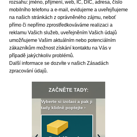
rozsahu: jméno, příjmení, web, IČ, DIČ, adresa, číslo
mobilního telefonu a e-mail, evidujeme a uveřejňujeme
na našich stránkách z oprávněného zájmu, neboť
přímo či nepřímo zprostředkováváme realizaci a
reklamu Vašich služeb, uveřejněním Vašich údajů
umožňujeme Vašim aktuálním nebo potenciálním
zákazníkům možnost získání kontaktu na Vás v
případě jakýchkoliv problémů.
Další informace se dozvíte v našich
Zásadách
zpracování údajů
.
ZAČNĚTE TADY:
: Fasády ETICS a
Vyberte si izolaci a pak ji
Vytvořte si vizualiz
dstatné v kostce ›
tady klidně poptejte ›
fasády ›