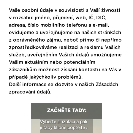
Vaše osobní údaje v souvislosti s Vaší živností
v rozsahu: jméno, příjmení, web, IČ, DIČ,
adresa, číslo mobilního telefonu a e-mail,
evidujeme a uveřejňujeme na našich stránkách
z oprávněného zájmu, neboť přímo či nepřímo
zprostředkováváme realizaci a reklamu Vašich
služeb, uveřejněním Vašich údajů umožňujeme
Vašim aktuálním nebo potenciálním
zákazníkům možnost získání kontaktu na Vás v
případě jakýchkoliv problémů.
Další informace se dozvíte v našich
Zásadách
zpracování údajů
.
ZAČNĚTE TADY:
: Fasády ETICS a
Vyberte si izolaci a pak
Vytvořte si vizualiz
dstatné v kostce ›
ji tady klidně poptejte ›
fasády ›