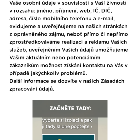
Vaše osobní údaje v souvislosti s Vaší živností
v rozsahu: jméno, příjmení, web, IČ, DIČ,
adresa, číslo mobilního telefonu a e-mail,
evidujeme a uveřejňujeme na našich stránkách
z oprávněného zájmu, neboť přímo či nepřímo
zprostředkováváme realizaci a reklamu Vašich
služeb, uveřejněním Vašich údajů umožňujeme
Vašim aktuálním nebo potenciálním
zákazníkům možnost získání kontaktu na Vás v
případě jakýchkoliv problémů.
Další informace se dozvíte v našich
Zásadách
zpracování údajů
.
ZAČNĚTE TADY:
: Fasády ETICS a
Vyberte si izolaci a pak
Vytvořte si vizualiz
dstatné v kostce ›
ji tady klidně poptejte ›
fasády ›