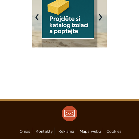
Previous
Next
O nás
Kontakty
Reklama
Mapa webu
Cookies