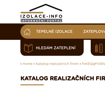
TEPELNÉ IZOLACE
ZATEPLOV
HLEDÁM ZATEPLENÍ
›
›
›
Home
Katalog realizačních firem
fnKEQgPVSR
KATALOG REALIZAČNÍCH FI