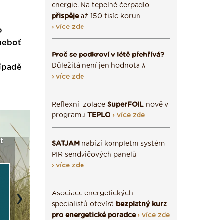
energie. Na tepelné čerpadlo
přispěje
až 150 tisíc korun
› více zde
o
 neboť
Proč se podkroví v létě přehřívá?
Důležitá není jen hodnota λ
řípadě
› více zde
Reflexní izolace
SuperFOIL
nově v
programu
TEPLO
› více zde
Seriál: Fasády ETICS a
Vyberte si izolaci a pak
Vytvořte si
SATJAM
nabízí kompletní systém
vše podstatné v kostce ›
ji tady klidně poptejte ›
fasády ›
PIR sendvičových panelů
› více zde
Asociace energetických
Next
specialistů otevírá
bezplatný kurz
pro energetické poradce
› více zde