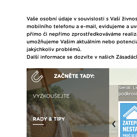
Vaše osobní údaje v souvislosti s Vaší živnos
mobilního telefonu a e-mail, evidujeme a u
přímo či nepřímo zprostředkováváme realiza
umožňujeme Vašim aktuálním nebo potenciál
jakýchkoliv problémů.
Další informace se dozvíte v našich
Zásadác
ZAČNĚTE TADY:
Vytvořte si vizualizaci
Není polystyren? My ho
Seriál: Letn
fasády ›
seženeme! ›
podkroví a 
VYZKOUŠEJTE
RADY & TIPY
Previous