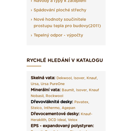
Návody a typy k zateplení
Spádování ploché střechy
Nové hodnoty součinitele
prostupu tepla pro budovy(2011)
Tepelný odpor - výpočty
RYCHLÉ HLEDÁNÍ V KATALOGU
Skelná vata:
Dekwool
,
Isover
,
Knauf
,
Ursa
,
Ursa PureOne
Minerální vata:
Baumit
,
Isover
,
Knauf
Nobasil
,
Rockwool
Dřevovláknité desky
:
Pavatex
,
Steico
,
Inthermo
,
Agepan
Dřevocementové desky:
Knauf-
Heraklith
,
DCD Ideal
,
Velox
EPS - expandovaný polystyren: