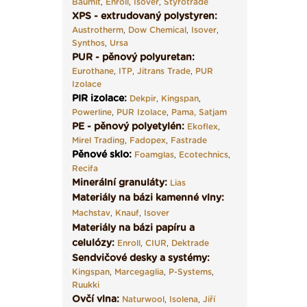
Baumit
,
Enroll
,
Isover
,
Styrotrade
XPS - extrudovaný polystyren:
Austrotherm
,
Dow Chemical
,
Isover
,
Synthos
,
Ursa
PUR - pěnový polyuretan:
Eurothane
,
ITP
,
Jitrans Trade
,
PUR
Izolace
PIR izolace
:
Dekpir
,
Kingspan
,
Powerline
,
PUR Izolace
,
Pama,
Satjam
PE - pěnový polyetylén:
Ekoflex
,
Mirel Trading
,
Fadopex
,
Fastrade
Pěnové sklo
:
Foamglas
,
Ecotechnics
,
Recifa
Minerální granuláty:
Lias
Materiály na bázi kamenné vlny:
Machstav
,
Knauf
,
Isover
Materiály na bázi papíru a
celulózy:
Enroll
,
CIUR
,
Dektrade
Sendvičové desky a systémy:
Kingspan
,
Marcegaglia
,
P-Systems
,
Ruukki
Ovčí vlna:
Naturwool
,
Isolena
,
Jiří