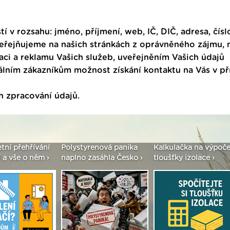
tí v rozsahu: jméno, příjmení, web, IČ, DIČ, adresa, čísl
veřejňujeme na našich stránkách z oprávněného zájmu,
ci a reklamu Vašich služeb, uveřejněním Vašich údajů
ním zákazníkům možnost získání kontaktu na Vás v p
h zpracování údajů
.
í přehřívání
Polystyrenová panika
Kalkulačka na výpočet
vše o něm ›
naplno zasáhla Česko ›
tloušťky izolace ›