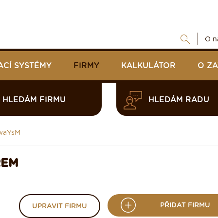
O n
ACÍ SYSTÉMY
FIRMY
KALKULÁTOR
O Z
HLEDÁM FIRMU
HLEDÁM RADU
waYsM
REM
PŘIDAT FIRMU
UPRAVIT FIRMU