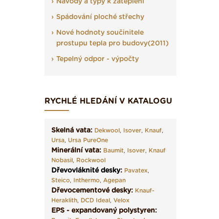
Návody a typy k zateplení
Spádování ploché střechy
Nové hodnoty součinitele
prostupu tepla pro budovy(2011)
Tepelný odpor - výpočty
RYCHLÉ HLEDÁNÍ V KATALOGU
Skelná vata:
Dekwool
,
Isover
,
Knauf
,
Ursa
,
Ursa PureOne
Minerální vata:
Baumit
,
Isover
,
Knauf
Nobasil
,
Rockwool
Dřevovláknité desky
:
Pavatex
,
Steico
,
Inthermo
,
Agepan
Dřevocementové desky:
Knauf-
Heraklith
,
DCD Ideal
,
Velox
EPS - expandovaný polystyren: