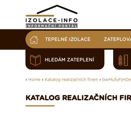
TEPELNÉ IZOLACE
ZATEPLOV
HLEDÁM ZATEPLENÍ
›
›
›
Home
Katalog realizačních firem
bwMufyFjHD
KATALOG REALIZAČNÍCH FI