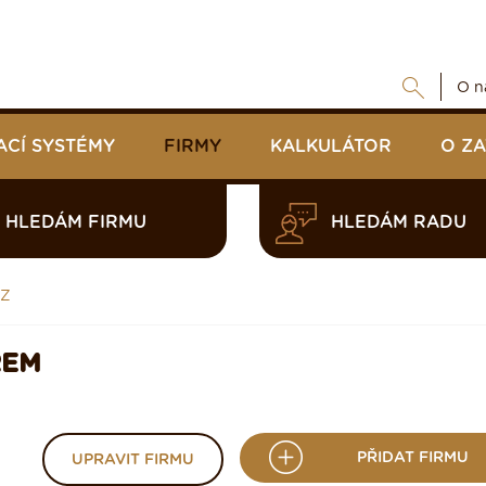
O n
ACÍ SYSTÉMY
FIRMY
KALKULÁTOR
O Z
HLEDÁM FIRMU
HLEDÁM RADU
eZ
REM
PŘIDAT FIRMU
UPRAVIT FIRMU