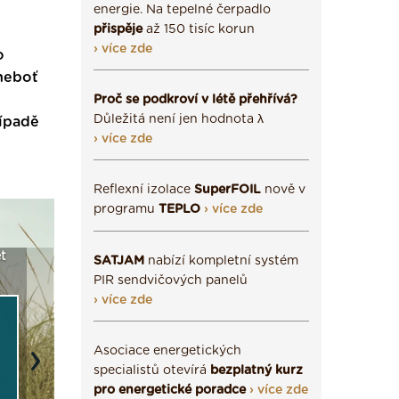
energie. Na tepelné čerpadlo
přispěje
až 150 tisíc korun
› více zde
o
 neboť
Proč se podkroví v létě přehřívá?
Důležitá není jen hodnota λ
řípadě
› více zde
Reflexní izolace
SuperFOIL
nově v
programu
TEPLO
› více zde
ál: Fasády ETICS a
Vyberte si izolaci a pak
Vytvořte si vizua
SATJAM
nabízí kompletní systém
podstatné v kostce ›
ji tady klidně poptejte ›
fasády ›
PIR sendvičových panelů
› více zde
Asociace energetických
Next
specialistů otevírá
bezplatný kurz
pro energetické poradce
› více zde