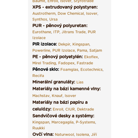
Baumit
,
Enroll
,
Isover
,
Styrotrade
XPS - extrudovaný polystyren:
Austrotherm
,
Dow Chemical
,
Isover
,
Synthos
,
Ursa
PUR - pěnový polyuretan:
Eurothane
,
ITP
,
Jitrans Trade
,
PUR
Izolace
PIR izolace
:
Dekpir
,
Kingspan
,
Powerline
,
PUR Izolace
,
Pama,
Satjam
PE - pěnový polyetylén:
Ekoflex
,
Mirel Trading
,
Fadopex
,
Fastrade
Pěnové sklo
:
Foamglas
,
Ecotechnics
,
Recifa
Minerální granuláty:
Lias
Materiály na bázi kamenné vlny:
Machstav
,
Knauf
,
Isover
Materiály na bázi papíru a
celulózy:
Enroll
,
CIUR
,
Dektrade
Sendvičové desky a systémy:
Kingspan
,
Marcegaglia
,
P-Systems
,
Ruukki
Ovčí vlna:
Naturwool
,
Isolena
,
Jiří