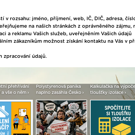
tí v rozsahu: jméno, příjmení, web, IČ, DIČ, adresa, čísl
veřejňujeme na našich stránkách z oprávněného zájmu,
ci a reklamu Vašich služeb, uveřejněním Vašich údajů
ním zákazníkům možnost získání kontaktu na Vás v p
h zpracování údajů
.
řívání
Polystyrenová panika
Kalkulačka na výpočet
Seri
něm ›
naplno zasáhla Česko ›
tloušťky izolace ›
vše 