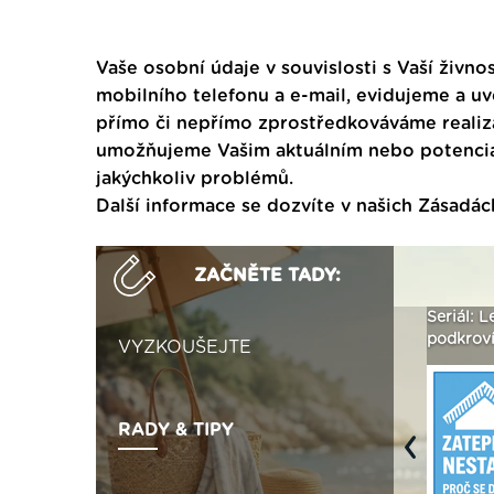
Vaše osobní údaje v souvislosti s Vaší živnos
mobilního telefonu a e-mail, evidujeme a u
přímo či nepřímo zprostředkováváme realiza
umožňujeme Vašim aktuálním nebo potenciál
jakýchkoliv problémů.
Další informace se dozvíte v našich
Zásadác
ZAČNĚTE TADY:
řte si vizualizaci
Není polystyren? My ho
Seriál: Letní přeh
y ›
seženeme! ›
podkroví a vše o 
VYZKOUŠEJTE
RADY & TIPY
Previous