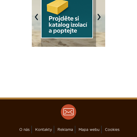
Previous
Next
O nás
Kontakty
Reklama
Mapa webu
Cookies