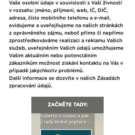
Vaše osobní údaje v souvislosti s Vaší živností
v rozsahu: jméno, příjmení, web, IČ, DIČ,
adresa, číslo mobilního telefonu a e-mail,
evidujeme a uveřejňujeme na našich stránkách
z oprávněného zájmu, neboť přímo či nepřímo
zprostředkováváme realizaci a reklamu Vašich
služeb, uveřejněním Vašich údajů umožňujeme
Vašim aktuálním nebo potenciálním
zákazníkům možnost získání kontaktu na Vás v
případě jakýchkoliv problémů.
Další informace se dozvíte v našich
Zásadách
zpracování údajů
.
ZAČNĚTE TADY:
: Fasády ETICS a
Vyberte si izolaci a pak
Vytvořte si vizualiz
dstatné v kostce ›
ji tady klidně poptejte ›
fasády ›