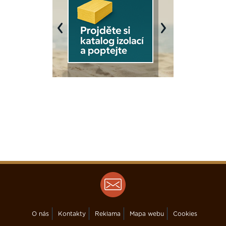
Previous
Next
O nás
Kontakty
Reklama
Mapa webu
Cookies