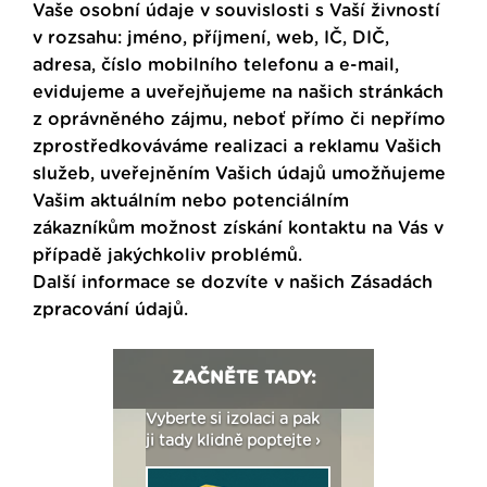
Vaše osobní údaje v souvislosti s Vaší živností
v rozsahu: jméno, příjmení, web, IČ, DIČ,
adresa, číslo mobilního telefonu a e-mail,
evidujeme a uveřejňujeme na našich stránkách
z oprávněného zájmu, neboť přímo či nepřímo
zprostředkováváme realizaci a reklamu Vašich
služeb, uveřejněním Vašich údajů umožňujeme
Vašim aktuálním nebo potenciálním
zákazníkům možnost získání kontaktu na Vás v
případě jakýchkoliv problémů.
Další informace se dozvíte v našich
Zásadách
zpracování údajů
.
ZAČNĚTE TADY:
: Fasády ETICS a
Vyberte si izolaci a pak
Vytvořte si vizualiz
dstatné v kostce ›
ji tady klidně poptejte ›
fasády ›