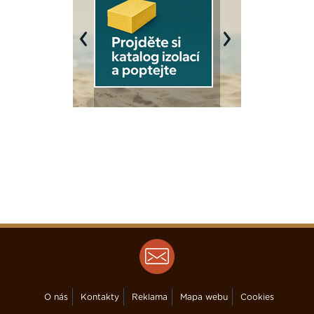
Previous
Next
O nás
Kontakty
Reklama
Mapa webu
Cookies