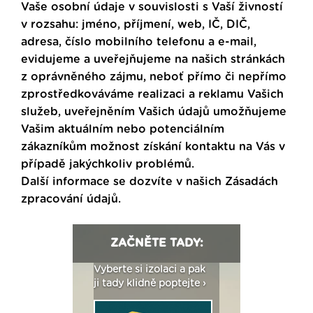
Vaše osobní údaje v souvislosti s Vaší živností
v rozsahu: jméno, příjmení, web, IČ, DIČ,
adresa, číslo mobilního telefonu a e-mail,
evidujeme a uveřejňujeme na našich stránkách
z oprávněného zájmu, neboť přímo či nepřímo
zprostředkováváme realizaci a reklamu Vašich
služeb, uveřejněním Vašich údajů umožňujeme
Vašim aktuálním nebo potenciálním
zákazníkům možnost získání kontaktu na Vás v
případě jakýchkoliv problémů.
Další informace se dozvíte v našich
Zásadách
zpracování údajů
.
ZAČNĚTE TADY:
: Fasády ETICS a
Vyberte si izolaci a pak
Vytvořte si vizualiz
dstatné v kostce ›
ji tady klidně poptejte ›
fasády ›