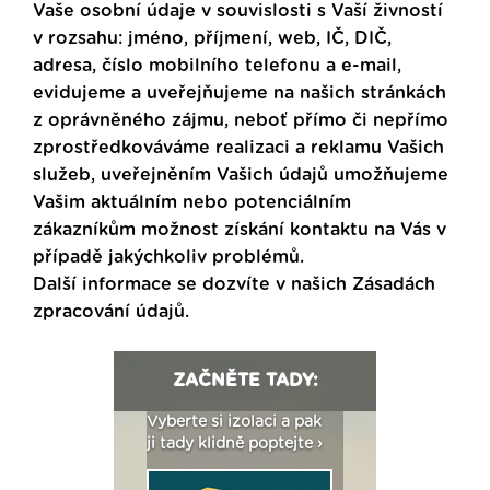
Vaše osobní údaje v souvislosti s Vaší živností
v rozsahu: jméno, příjmení, web, IČ, DIČ,
adresa, číslo mobilního telefonu a e-mail,
evidujeme a uveřejňujeme na našich stránkách
z oprávněného zájmu, neboť přímo či nepřímo
zprostředkováváme realizaci a reklamu Vašich
služeb, uveřejněním Vašich údajů umožňujeme
Vašim aktuálním nebo potenciálním
zákazníkům možnost získání kontaktu na Vás v
případě jakýchkoliv problémů.
Další informace se dozvíte v našich
Zásadách
zpracování údajů
.
ZAČNĚTE TADY:
: Fasády ETICS a
Vyberte si izolaci a pak
Vytvořte si vizualiz
dstatné v kostce ›
ji tady klidně poptejte ›
fasády ›