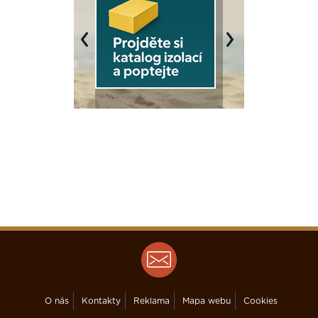
Previous
Next
O nás
Kontakty
Reklama
Mapa webu
Cookies