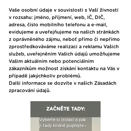
Vaše osobní údaje v souvislosti s Vaší živností
v rozsahu: jméno, příjmení, web, IČ, DIČ,
adresa, číslo mobilního telefonu a e-mail,
evidujeme a uveřejňujeme na našich stránkách
z oprávněného zájmu, neboť přímo či nepřímo
zprostředkováváme realizaci a reklamu Vašich
služeb, uveřejněním Vašich údajů umožňujeme
Vašim aktuálním nebo potenciálním
zákazníkům možnost získání kontaktu na Vás v
případě jakýchkoliv problémů.
Další informace se dozvíte v našich
Zásadách
zpracování údajů
.
ZAČNĚTE TADY:
: Fasády ETICS a
Vyberte si izolaci a pak
Vytvořte si vizualiz
dstatné v kostce ›
ji tady klidně poptejte ›
fasády ›