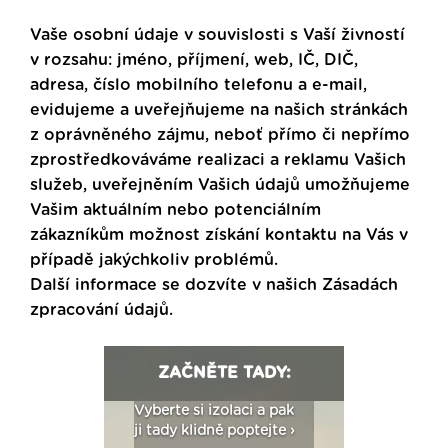
Vaše osobní údaje v souvislosti s Vaší živností
v rozsahu: jméno, příjmení, web, IČ, DIČ,
adresa, číslo mobilního telefonu a e-mail,
evidujeme a uveřejňujeme na našich stránkách
z oprávněného zájmu, neboť přímo či nepřímo
zprostředkováváme realizaci a reklamu Vašich
služeb, uveřejněním Vašich údajů umožňujeme
Vašim aktuálním nebo potenciálním
zákazníkům možnost získání kontaktu na Vás v
případě jakýchkoliv problémů.
Další informace se dozvíte v našich
Zásadách
zpracování údajů
.
ZAČNĚTE TADY:
: Fasády ETICS a
Vyberte si izolaci a pak
Vytvořte si vizualiz
dstatné v kostce ›
ji tady klidně poptejte ›
fasády ›