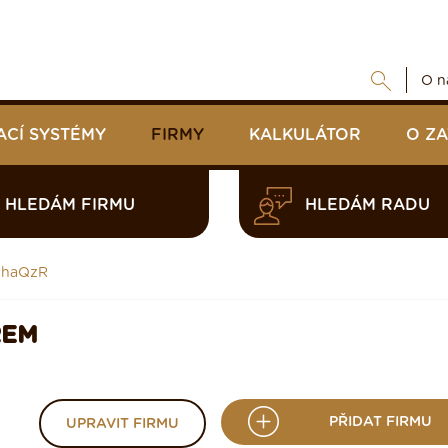
O n
ACÍ SYSTÉMY
FIRMY
KALKULÁTOR
O Z
HLEDÁM FIRMU
HLEDÁM RADU
IhaQzR
REM
PŘIDAT FIRMU
UPRAVIT FIRMU