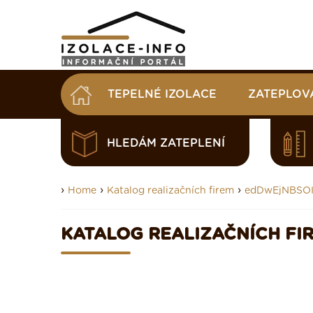
TEPELNÉ IZOLACE
ZATEPLOV
HLEDÁM ZATEPLENÍ
›
›
›
Home
Katalog realizačních firem
edDwEjNBSO
KATALOG REALIZAČNÍCH FI