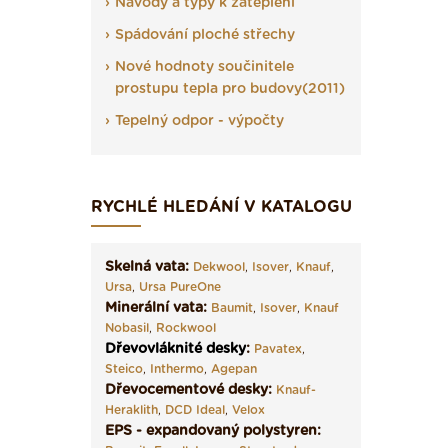
Návody a typy k zateplení
Spádování ploché střechy
Nové hodnoty součinitele
prostupu tepla pro budovy(2011)
Tepelný odpor - výpočty
RYCHLÉ HLEDÁNÍ V KATALOGU
Skelná vata:
Dekwool
,
Isover
,
Knauf
,
Ursa
,
Ursa PureOne
Minerální vata:
Baumit
,
Isover
,
Knauf
Nobasil
,
Rockwool
Dřevovláknité desky
:
Pavatex
,
Steico
,
Inthermo
,
Agepan
Dřevocementové desky:
Knauf-
Heraklith
,
DCD Ideal
,
Velox
EPS - expandovaný polystyren: