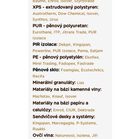
Baumit
,
Enroll
,
Isover
,
Styrotrade
XPS - extrudovaný polystyren:
Austrotherm
,
Dow Chemical
,
Isover
,
Synthos
,
Ursa
PUR - pěnový polyuretan:
Eurothane
,
ITP
,
Jitrans Trade
,
PUR
Izolace
PIR izolace
:
Dekpir
,
Kingspan
,
Powerline
,
PUR Izolace
,
Pama,
Satjam
PE - pěnový polyetylén:
Ekoflex
,
Mirel Trading
,
Fadopex
,
Fastrade
Pěnové sklo
:
Foamglas
,
Ecotechnics
,
Recifa
Minerální granuláty:
Lias
Materiály na bázi kamenné vlny:
Machstav
,
Knauf
,
Isover
Materiály na bázi papíru a
celulózy:
Enroll
,
CIUR
,
Dektrade
Sendvičové desky a systémy:
Kingspan
,
Marcegaglia
,
P-Systems
,
Ruukki
Ovčí vlna:
Naturwool
,
Isolena
,
Jiří