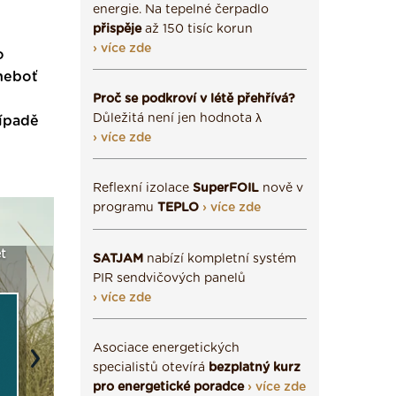
energie. Na tepelné čerpadlo
přispěje
až 150 tisíc korun
› více zde
o
 neboť
Proč se podkroví v létě přehřívá?
Důležitá není jen hodnota λ
řípadě
› více zde
Reflexní izolace
SuperFOIL
nově v
programu
TEPLO
› více zde
t
Seriál: Fasády ETICS a
Vyberte si izolaci a pak
Vytvořte
SATJAM
nabízí kompletní systém
vše podstatné v kostce ›
ji tady klidně poptejte ›
fasády ›
PIR sendvičových panelů
› více zde
Asociace energetických
Next
specialistů otevírá
bezplatný kurz
pro energetické poradce
› více zde