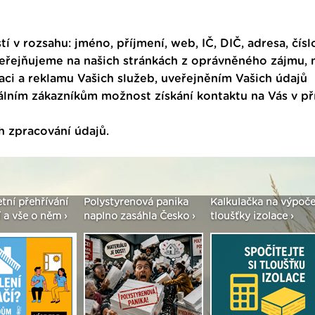
tí v rozsahu: jméno, příjmení, web, IČ, DIČ, adresa, čísl
veřejňujeme na našich stránkách z oprávněného zájmu,
ci a reklamu Vašich služeb, uveřejněním Vašich údajů
ním zákazníkům možnost získání kontaktu na Vás v p
h zpracování údajů
.
etní přehřívání
Polystyrenová panika
Kalkulačka na výpoče
 a vše o něm ›
naplno zasáhla Česko ›
tloušťky izolace ›