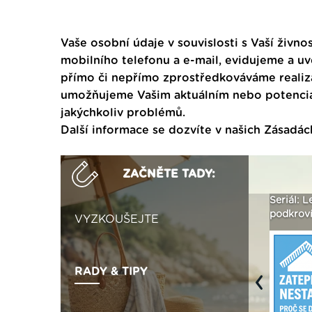
Vaše osobní údaje v souvislosti s Vaší živnos
mobilního telefonu a e-mail, evidujeme a u
přímo či nepřímo zprostředkováváme realiza
umožňujeme Vašim aktuálním nebo potenciál
jakýchkoliv problémů.
Další informace se dozvíte v našich
Zásadác
ZAČNĚTE TADY:
ak
Vytvořte si vizualizaci
Není polystyren? My ho
Seriál: L
 ›
fasády ›
seženeme! ›
podkroví
VYZKOUŠEJTE
RADY & TIPY
Previous