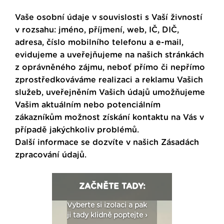
Vaše osobní údaje v souvislosti s Vaší živností
v rozsahu: jméno, příjmení, web, IČ, DIČ,
adresa, číslo mobilního telefonu a e-mail,
evidujeme a uveřejňujeme na našich stránkách
z oprávněného zájmu, neboť přímo či nepřímo
zprostředkováváme realizaci a reklamu Vašich
služeb, uveřejněním Vašich údajů umožňujeme
Vašim aktuálním nebo potenciálním
zákazníkům možnost získání kontaktu na Vás v
případě jakýchkoliv problémů.
Další informace se dozvíte v našich
Zásadách
zpracování údajů
.
ZAČNĚTE TADY:
: Fasády ETICS a
Vyberte si izolaci a pak
Vytvořte si vizualiz
dstatné v kostce ›
ji tady klidně poptejte ›
fasády ›