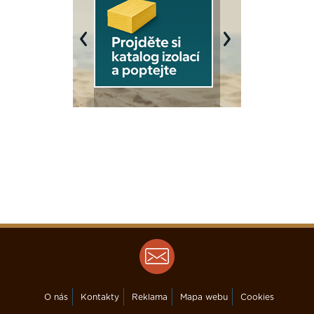
Previous
Next
O nás
Kontakty
Reklama
Mapa webu
Cookies