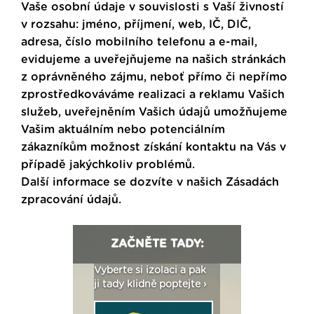
Vaše osobní údaje v souvislosti s Vaší živností
v rozsahu: jméno, příjmení, web, IČ, DIČ,
adresa, číslo mobilního telefonu a e-mail,
evidujeme a uveřejňujeme na našich stránkách
z oprávněného zájmu, neboť přímo či nepřímo
zprostředkováváme realizaci a reklamu Vašich
služeb, uveřejněním Vašich údajů umožňujeme
Vašim aktuálním nebo potenciálním
zákazníkům možnost získání kontaktu na Vás v
případě jakýchkoliv problémů.
Další informace se dozvíte v našich
Zásadách
zpracování údajů
.
ZAČNĚTE TADY:
: Fasády ETICS a
Vyberte si izolaci a pak
Vytvořte si vizualiz
dstatné v kostce ›
ji tady klidně poptejte ›
fasády ›