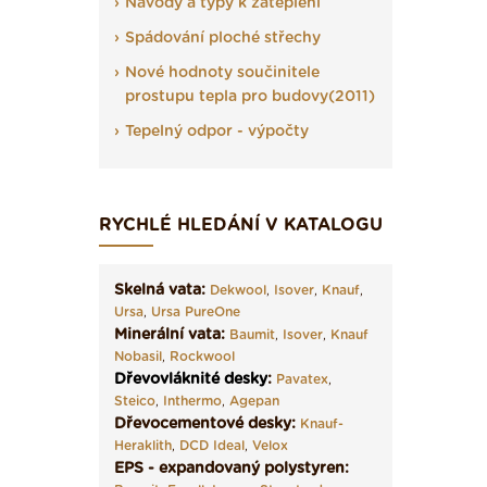
Návody a typy k zateplení
Spádování ploché střechy
Nové hodnoty součinitele
prostupu tepla pro budovy(2011)
Tepelný odpor - výpočty
RYCHLÉ HLEDÁNÍ V KATALOGU
Skelná vata:
Dekwool
,
Isover
,
Knauf
,
Ursa
,
Ursa PureOne
Minerální vata:
Baumit
,
Isover
,
Knauf
Nobasil
,
Rockwool
Dřevovláknité desky
:
Pavatex
,
Steico
,
Inthermo
,
Agepan
Dřevocementové desky:
Knauf-
Heraklith
,
DCD Ideal
,
Velox
EPS - expandovaný polystyren: