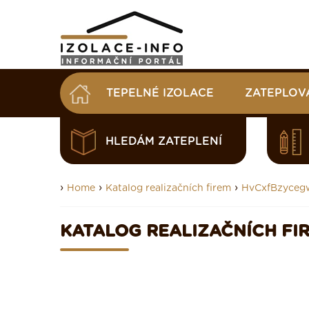
TEPELNÉ IZOLACE
ZATEPLOV
HLEDÁM ZATEPLENÍ
›
›
›
Home
Katalog realizačních firem
HvCxfBzyce
KATALOG REALIZAČNÍCH FI