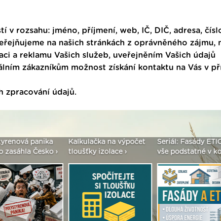
tí v rozsahu: jméno, příjmení, web, IČ, DIČ, adresa, čísl
veřejňujeme na našich stránkách z oprávněného zájmu,
ci a reklamu Vašich služeb, uveřejněním Vašich údajů
ním zákazníkům možnost získání kontaktu na Vás v p
h zpracování údajů
.
enová panika
Kalkulačka na výpočet
Seriál: Fasády ETICS 
asáhla Česko ›
tloušťky izolace ›
vše podstatné v kostc