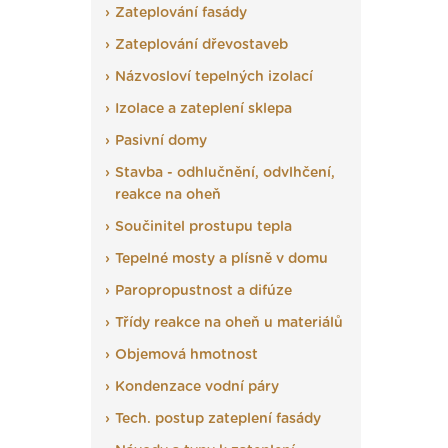
Zateplování fasády
Zateplování dřevostaveb
Názvosloví tepelných izolací
Izolace a zateplení sklepa
Pasivní domy
Stavba - odhlučnění, odvlhčení,
reakce na oheň
Součinitel prostupu tepla
Tepelné mosty a plísně v domu
Paropropustnost a difúze
Třídy reakce na oheň u materiálů
Objemová hmotnost
Kondenzace vodní páry
Tech. postup zateplení fasády