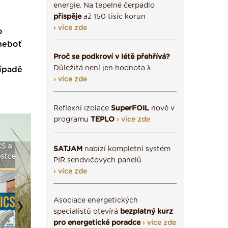
energie. Na tepelné čerpadlo
přispěje
až 150 tisíc korun
› více zde
o
 neboť
Proč se podkroví v létě přehřívá?
Důležitá není jen hodnota λ
řípadě
› více zde
Reflexní izolace
SuperFOIL
nově v
programu
TEPLO
› více zde
a
Vyberte si izolaci a pak
Vytvořte si vizualizaci
Není po
SATJAM
nabízí kompletní systém
e ›
ji tady klidně poptejte ›
fasády ›
seženem
PIR sendvičových panelů
› více zde
Asociace energetických
Next
specialistů otevírá
bezplatný kurz
pro energetické poradce
› více zde