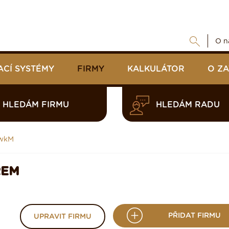
O n
ACÍ SYSTÉMY
FIRMY
KALKULÁTOR
O Z
HLEDÁM FIRMU
HLEDÁM RADU
gwkM
REM
PŘIDAT FIRMU
UPRAVIT FIRMU