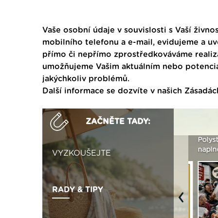
Vaše osobní údaje v souvislosti s Vaší živnos
mobilního telefonu a e-mail, evidujeme a u
přímo či nepřímo zprostředkováváme realiza
umožňujeme Vašim aktuálním nebo potenciál
jakýchkoliv problémů.
Další informace se dozvíte v našich
Zásadác
ZAČNĚTE TADY:
Není polystyren? My ho
Seriál: Letní přehřívání
Polystyr
seženeme! ›
podkroví a vše o něm ›
naplno z
VYZKOUŠEJTE
RADY & TIPY
Previous