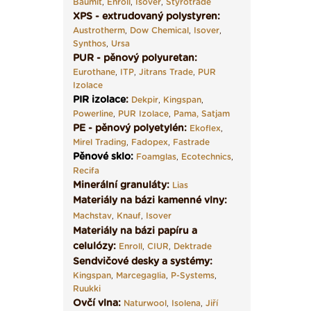
Baumit
,
Enroll
,
Isover
,
Styrotrade
XPS - extrudovaný polystyren:
Austrotherm
,
Dow Chemical
,
Isover
,
Synthos
,
Ursa
PUR - pěnový polyuretan:
Eurothane
,
ITP
,
Jitrans Trade
,
PUR
Izolace
PIR izolace
:
Dekpir
,
Kingspan
,
Powerline
,
PUR Izolace
,
Pama,
Satjam
PE - pěnový polyetylén:
Ekoflex
,
Mirel Trading
,
Fadopex
,
Fastrade
Pěnové sklo
:
Foamglas
,
Ecotechnics
,
Recifa
Minerální granuláty:
Lias
Materiály na bázi kamenné vlny:
Machstav
,
Knauf
,
Isover
Materiály na bázi papíru a
celulózy:
Enroll
,
CIUR
,
Dektrade
Sendvičové desky a systémy:
Kingspan
,
Marcegaglia
,
P-Systems
,
Ruukki
Ovčí vlna:
Naturwool
,
Isolena
,
Jiří