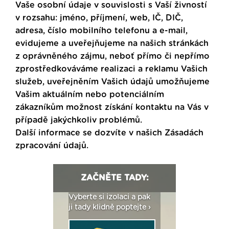
Vaše osobní údaje v souvislosti s Vaší živností
v rozsahu: jméno, příjmení, web, IČ, DIČ,
adresa, číslo mobilního telefonu a e-mail,
evidujeme a uveřejňujeme na našich stránkách
z oprávněného zájmu, neboť přímo či nepřímo
zprostředkováváme realizaci a reklamu Vašich
služeb, uveřejněním Vašich údajů umožňujeme
Vašim aktuálním nebo potenciálním
zákazníkům možnost získání kontaktu na Vás v
případě jakýchkoliv problémů.
Další informace se dozvíte v našich
Zásadách
zpracování údajů
.
ZAČNĚTE TADY:
: Fasády ETICS a
Vyberte si izolaci a pak
Vytvořte si vizualiz
dstatné v kostce ›
ji tady klidně poptejte ›
fasády ›