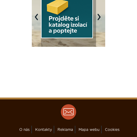
Previous
Next
O nás
Kontakty
Reklama
Mapa webu
Cookies