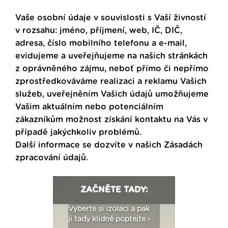
Vaše osobní údaje v souvislosti s Vaší živností
v rozsahu: jméno, příjmení, web, IČ, DIČ,
adresa, číslo mobilního telefonu a e-mail,
evidujeme a uveřejňujeme na našich stránkách
z oprávněného zájmu, neboť přímo či nepřímo
zprostředkováváme realizaci a reklamu Vašich
služeb, uveřejněním Vašich údajů umožňujeme
Vašim aktuálním nebo potenciálním
zákazníkům možnost získání kontaktu na Vás v
případě jakýchkoliv problémů.
Další informace se dozvíte v našich
Zásadách
zpracování údajů
.
ZAČNĚTE TADY:
: Fasády ETICS a
Vyberte si izolaci a pak
Vytvořte si vizualiz
dstatné v kostce ›
ji tady klidně poptejte ›
fasády ›