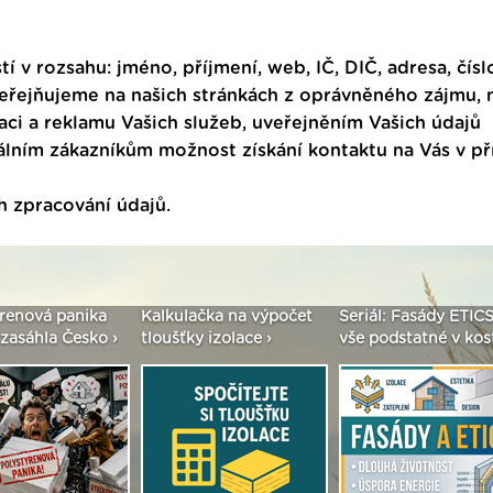
tí v rozsahu: jméno, příjmení, web, IČ, DIČ, adresa, čísl
veřejňujeme na našich stránkách z oprávněného zájmu,
ci a reklamu Vašich služeb, uveřejněním Vašich údajů
ním zákazníkům možnost získání kontaktu na Vás v p
h zpracování údajů
.
enová panika
Kalkulačka na výpočet
Seriál: Fasády ETICS 
asáhla Česko ›
tloušťky izolace ›
vše podstatné v kostc