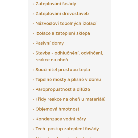
Zateplování fasády
Zateplování dřevostaveb
Názvosloví tepelných izolací
Izolace a zateplení sklepa
Pasivní domy
Stavba - odhlučnění, odvlhčení,
reakce na oheň
Součinitel prostupu tepla
Tepelné mosty a plísně v domu
Paropropustnost a difúze
Třídy reakce na oheň u materiálů
Objemová hmotnost
Kondenzace vodní páry
Tech. postup zateplení fasády