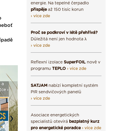
energie. Na tepelné čerpadlo
přispěje
až 150 tisíc korun
› více zde
o
 neboť
Proč se podkroví v létě přehřívá?
Důležitá není jen hodnota λ
řípadě
› více zde
Reflexní izolace
SuperFOIL
nově v
programu
TEPLO
› více zde
a
Vyberte si izolaci a pak
Vytvořte si vizualizaci
Není po
SATJAM
nabízí kompletní systém
e ›
ji tady klidně poptejte ›
fasády ›
seženem
PIR sendvičových panelů
› více zde
Asociace energetických
Next
specialistů otevírá
bezplatný kurz
pro energetické poradce
› více zde