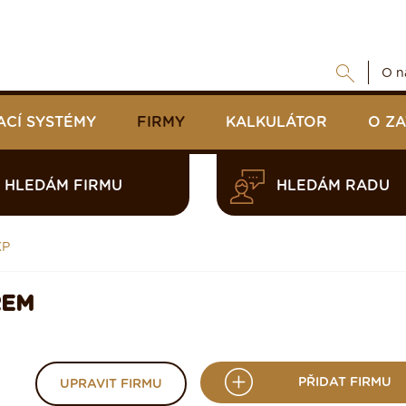
O n
ACÍ SYSTÉMY
FIRMY
KALKULÁTOR
O Z
HLEDÁM FIRMU
HLEDÁM RADU
KP
REM
PŘIDAT FIRMU
UPRAVIT FIRMU