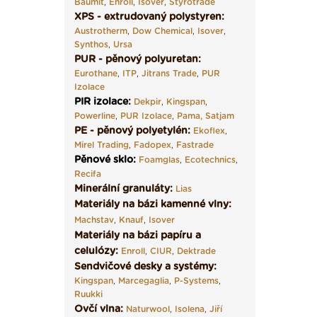
Baumit
,
Enroll
,
Isover
,
Styrotrade
XPS - extrudovaný polystyren:
Austrotherm
,
Dow Chemical
,
Isover
,
Synthos
,
Ursa
PUR - pěnový polyuretan:
Eurothane
,
ITP
,
Jitrans Trade
,
PUR
Izolace
PIR izolace
:
Dekpir
,
Kingspan
,
Powerline
,
PUR Izolace
,
Pama,
Satjam
PE - pěnový polyetylén:
Ekoflex
,
Mirel Trading
,
Fadopex
,
Fastrade
Pěnové sklo
:
Foamglas
,
Ecotechnics
,
Recifa
Minerální granuláty:
Lias
Materiály na bázi kamenné vlny:
Machstav
,
Knauf
,
Isover
Materiály na bázi papíru a
celulózy:
Enroll
,
CIUR
,
Dektrade
Sendvičové desky a systémy:
Kingspan
,
Marcegaglia
,
P-Systems
,
Ruukki
Ovčí vlna:
Naturwool
,
Isolena
,
Jiří