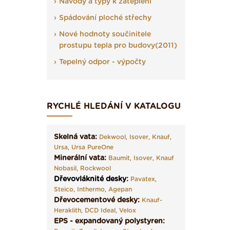
Návody a typy k zateplení
Spádování ploché střechy
Nové hodnoty součinitele
prostupu tepla pro budovy(2011)
Tepelný odpor - výpočty
RYCHLÉ HLEDÁNÍ V KATALOGU
Skelná vata:
Dekwool
,
Isover
,
Knauf
,
Ursa
,
Ursa PureOne
Minerální vata:
Baumit
,
Isover
,
Knauf
Nobasil
,
Rockwool
Dřevovláknité desky
:
Pavatex
,
Steico
,
Inthermo
,
Agepan
Dřevocementové desky:
Knauf-
Heraklith
,
DCD Ideal
,
Velox
EPS - expandovaný polystyren: