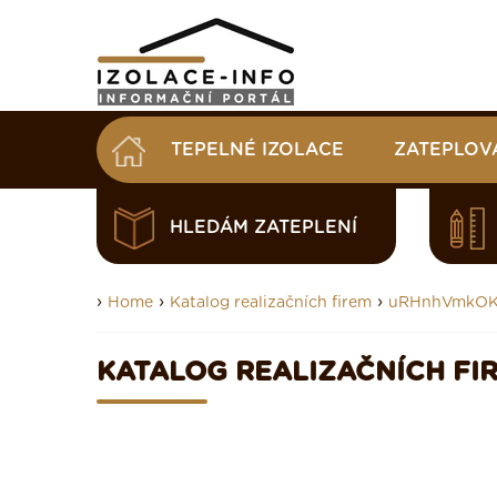
TEPELNÉ IZOLACE
ZATEPLOV
HLEDÁM ZATEPLENÍ
›
›
›
Home
Katalog realizačních firem
uRHnhVmkO
KATALOG REALIZAČNÍCH FI