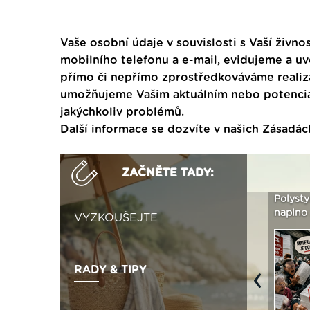
Vaše osobní údaje v souvislosti s Vaší živnos
mobilního telefonu a e-mail, evidujeme a u
přímo či nepřímo zprostředkováváme realiza
umožňujeme Vašim aktuálním nebo potenciál
jakýchkoliv problémů.
Další informace se dozvíte v našich
Zásadác
ZAČNĚTE TADY:
Není polystyren? My ho
Seriál: Letní přehřívání
Polystyr
seženeme! ›
podkroví a vše o něm ›
naplno z
VYZKOUŠEJTE
RADY & TIPY
Previous