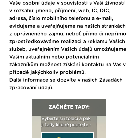
Vaše osobní údaje v souvislosti s Vaší živností
v rozsahu: jméno, příjmení, web, IČ, DIČ,
adresa, číslo mobilního telefonu a e-mail,
evidujeme a uveřejňujeme na našich stránkách
z oprávněného zájmu, neboť přímo či nepřímo
zprostředkováváme realizaci a reklamu Vašich
služeb, uveřejněním Vašich údajů umožňujeme
Vašim aktuálním nebo potenciálním
zákazníkům možnost získání kontaktu na Vás v
případě jakýchkoliv problémů.
Další informace se dozvíte v našich
Zásadách
zpracování údajů
.
ZAČNĚTE TADY:
: Fasády ETICS a
Vyberte si izolaci a pak
Vytvořte si vizualiz
dstatné v kostce ›
ji tady klidně poptejte ›
fasády ›