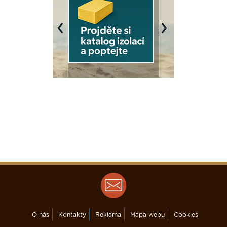
Previous
Next
O nás
Kontakty
Reklama
Mapa webu
Cookies