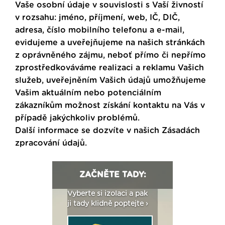
Vaše osobní údaje v souvislosti s Vaší živností
v rozsahu: jméno, příjmení, web, IČ, DIČ,
adresa, číslo mobilního telefonu a e-mail,
evidujeme a uveřejňujeme na našich stránkách
z oprávněného zájmu, neboť přímo či nepřímo
zprostředkováváme realizaci a reklamu Vašich
služeb, uveřejněním Vašich údajů umožňujeme
Vašim aktuálním nebo potenciálním
zákazníkům možnost získání kontaktu na Vás v
případě jakýchkoliv problémů.
Další informace se dozvíte v našich
Zásadách
zpracování údajů
.
ZAČNĚTE TADY:
: Fasády ETICS a
Vyberte si izolaci a pak
Vytvořte si vizualiz
dstatné v kostce ›
ji tady klidně poptejte ›
fasády ›