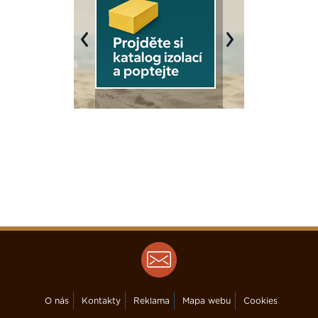
Previous
Next
O nás
Kontakty
Reklama
Mapa webu
Cookies