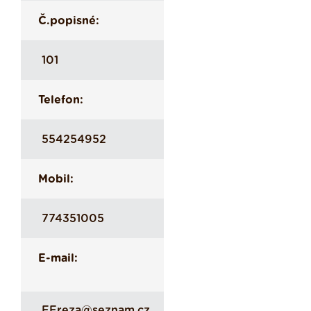
Č.popisné:
101
Telefon:
554254952
Mobil:
774351005
E-mail:
FFreza@seznam.cz