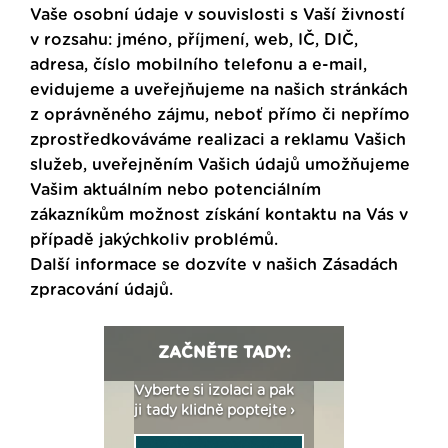
Vaše osobní údaje v souvislosti s Vaší živností
v rozsahu: jméno, příjmení, web, IČ, DIČ,
adresa, číslo mobilního telefonu a e-mail,
evidujeme a uveřejňujeme na našich stránkách
z oprávněného zájmu, neboť přímo či nepřímo
zprostředkováváme realizaci a reklamu Vašich
služeb, uveřejněním Vašich údajů umožňujeme
Vašim aktuálním nebo potenciálním
zákazníkům možnost získání kontaktu na Vás v
případě jakýchkoliv problémů.
Další informace se dozvíte v našich
Zásadách
zpracování údajů
.
ZAČNĚTE TADY:
: Fasády ETICS a
Vyberte si izolaci a pak
Vytvořte si vizualiz
dstatné v kostce ›
ji tady klidně poptejte ›
fasády ›