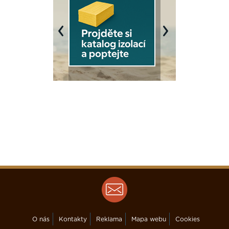
Previous
Next
O nás
Kontakty
Reklama
Mapa webu
Cookies