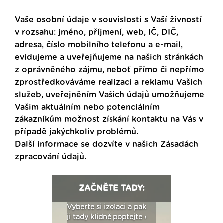
Vaše osobní údaje v souvislosti s Vaší živností
v rozsahu: jméno, příjmení, web, IČ, DIČ,
adresa, číslo mobilního telefonu a e-mail,
evidujeme a uveřejňujeme na našich stránkách
z oprávněného zájmu, neboť přímo či nepřímo
zprostředkováváme realizaci a reklamu Vašich
služeb, uveřejněním Vašich údajů umožňujeme
Vašim aktuálním nebo potenciálním
zákazníkům možnost získání kontaktu na Vás v
případě jakýchkoliv problémů.
Další informace se dozvíte v našich
Zásadách
zpracování údajů
.
ZAČNĚTE TADY:
: Fasády ETICS a
Vyberte si izolaci a pak
Vytvořte si vizualiz
dstatné v kostce ›
ji tady klidně poptejte ›
fasády ›