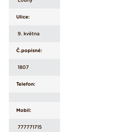
Louny
Ulice:
9. května
Č.popisné:
1807
Telefon:
Mobil:
777771715