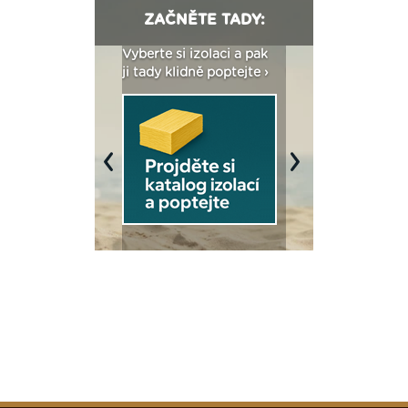
ZAČNĚTE TADY:
: Fasády ETICS a
Vyberte si izolaci a pak
Vytvořte si vizualiz
dstatné v kostce ›
ji tady klidně poptejte ›
fasády ›
Previous
Next