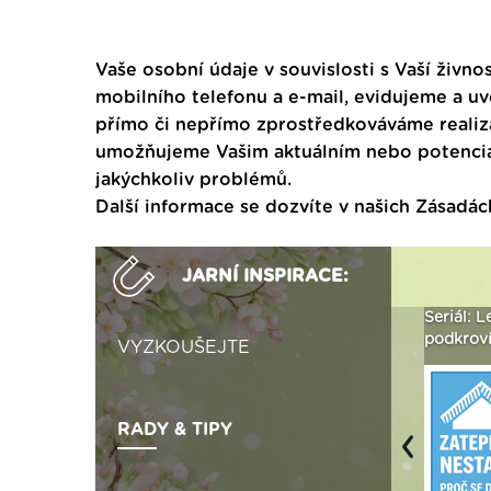
Vaše osobní údaje v souvislosti s Vaší živnos
mobilního telefonu a e-mail, evidujeme a u
přímo či nepřímo zprostředkováváme realiza
umožňujeme Vašim aktuálním nebo potenciál
jakýchkoliv problémů.
Další informace se dozvíte v našich
Zásadác
JARNÍ INSPIRACE:
ak
Vytvořte si vizualizaci
Není polystyren? My ho
Seriál: L
 ›
fasády ›
seženeme! ›
podkroví
VYZKOUŠEJTE
RADY & TIPY
Previous