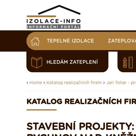
TEPELNÉ IZOLACE
ZATEPLOV
HLEDÁM ZATEPLENÍ
›
›
›
Home
Katalog realizačních firem
Jan Tollar - p
KATALOG REALIZAČNÍCH FI
STAVEBNÍ PROJEKTY: