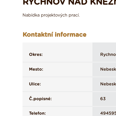
RYCHNOV NAD KNĚŽ
Nabídka projektových prací.
Kontaktní informace
Okres:
Rychno
Mesto:
Nebesk
Ulice:
Nebesk
Č.popisné:
63
Telefon:
49459