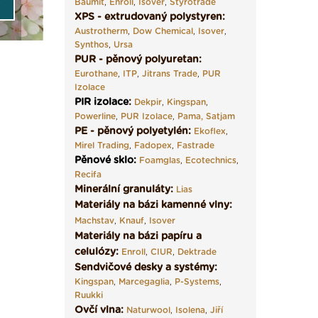
Baumit
,
Enroll
,
Isover
,
Styrotrade
XPS - extrudovaný polystyren:
Austrotherm
,
Dow Chemical
,
Isover
,
Synthos
,
Ursa
PUR - pěnový polyuretan:
Eurothane
,
ITP
,
Jitrans Trade
,
PUR
Izolace
PIR izolace
:
Dekpir
,
Kingspan
,
Powerline
,
PUR Izolace
,
Pama,
Satjam
PE - pěnový polyetylén:
Ekoflex
,
Mirel Trading
,
Fadopex
,
Fastrade
Pěnové sklo
:
Foamglas
,
Ecotechnics
,
Recifa
Minerální granuláty:
Lias
Materiály na bázi kamenné vlny:
Machstav
,
Knauf
,
Isover
Materiály na bázi papíru a
celulózy:
Enroll
,
CIUR
,
Dektrade
Sendvičové desky a systémy:
Kingspan
,
Marcegaglia
,
P-Systems
,
Ruukki
Ovčí vlna:
Naturwool
,
Isolena
,
Jiří