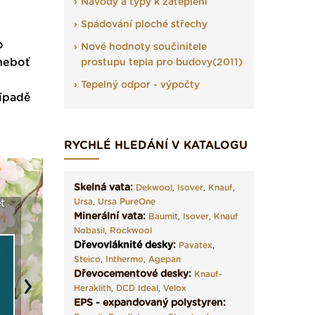
Návody a typy k zateplení
Spádování ploché střechy
o
Nové hodnoty součinitele
 neboť
prostupu tepla pro budovy(2011)
Tepelný odpor - výpočty
řípadě
RYCHLÉ HLEDÁNÍ V KATALOGU
Skelná vata:
Dekwool
,
Isover
,
Knauf
,
Ursa
,
Ursa PureOne
t
Seriál: Fasády ETICS a
Vyberte si izolaci a pak
Vytvořte
Minerální vata:
Baumit
,
Isover
,
Knauf
vše podstatné v kostce ›
ji tady klidně poptejte ›
fasády ›
Nobasil
,
Rockwool
Dřevovláknité desky
:
Pavatex
,
Steico
,
Inthermo
,
Agepan
Dřevocementové desky:
Knauf-
Heraklith
,
DCD Ideal
,
Velox
Next
EPS - expandovaný polystyren: