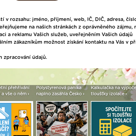
tí v rozsahu: jméno, příjmení, web, IČ, DIČ, adresa, čísl
veřejňujeme na našich stránkách z oprávněného zájmu,
ci a reklamu Vašich služeb, uveřejněním Vašich údajů
ním zákazníkům možnost získání kontaktu na Vás v p
h zpracování údajů
.
etní přehřívání
Polystyrenová panika
Kalkulačka na výpoče
 a vše o něm ›
naplno zasáhla Česko ›
tloušťky izolace ›