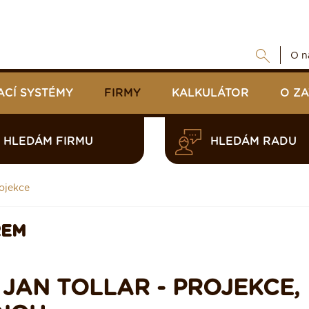
O n
ACÍ SYSTÉMY
FIRMY
KALKULÁTOR
O Z
HLEDÁM FIRMU
HLEDÁM RADU
rojekce
REM
 JAN TOLLAR - PROJEKCE,