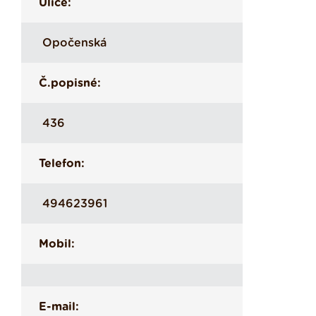
Ulice:
Opočenská
Č.popisné:
436
Telefon:
494623961
Mobil:
E-mail: