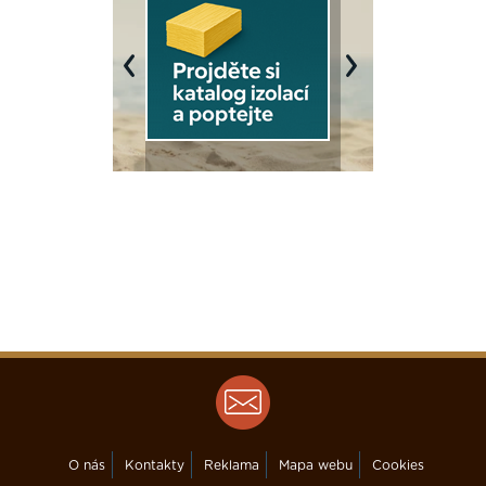
Previous
Next
O nás
Kontakty
Reklama
Mapa webu
Cookies