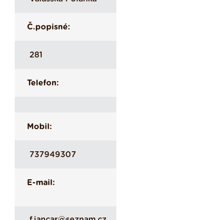
Č.popisné:
281
Telefon:
Mobil:
737949307
E-mail:
f.jancar@seznam.cz