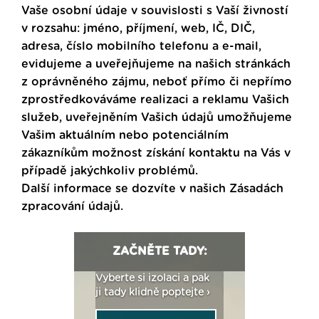
Vaše osobní údaje v souvislosti s Vaší živností
v rozsahu: jméno, příjmení, web, IČ, DIČ,
adresa, číslo mobilního telefonu a e-mail,
evidujeme a uveřejňujeme na našich stránkách
z oprávněného zájmu, neboť přímo či nepřímo
zprostředkováváme realizaci a reklamu Vašich
služeb, uveřejněním Vašich údajů umožňujeme
Vašim aktuálním nebo potenciálním
zákazníkům možnost získání kontaktu na Vás v
případě jakýchkoliv problémů.
Další informace se dozvíte v našich
Zásadách
zpracování údajů
.
ZAČNĚTE TADY:
: Fasády ETICS a
Vyberte si izolaci a pak
Vytvořte si vizualiz
dstatné v kostce ›
ji tady klidně poptejte ›
fasády ›