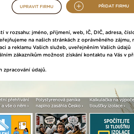
PŘIDAT FIRMU
UPRAVIT FIRMU
tí v rozsahu: jméno, příjmení, web, IČ, DIČ, adresa, čísl
veřejňujeme na našich stránkách z oprávněného zájmu,
ci a reklamu Vašich služeb, uveřejněním Vašich údajů
ním zákazníkům možnost získání kontaktu na Vás v p
h zpracování údajů
.
etní přehřívání
Polystyrenová panika
Kalkulačka na výpoče
 a vše o něm ›
naplno zasáhla Česko ›
tloušťky izolace ›