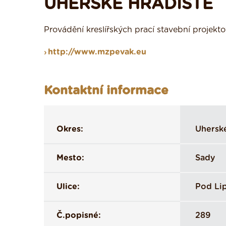
UHERSKÉ HRADIŠTĚ
Provádění kreslířských prací stavební projek
http://www.mzpevak.eu
Kontaktní informace
Okres:
Uhersk
Mesto:
Sady
Ulice:
Pod Li
Č.popisné:
289