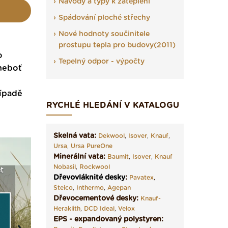
Návody a typy k zateplení
Spádování ploché střechy
Nové hodnoty součinitele
prostupu tepla pro budovy(2011)
o
Tepelný odpor - výpočty
 neboť
řípadě
RYCHLÉ HLEDÁNÍ V KATALOGU
Skelná vata:
Dekwool
,
Isover
,
Knauf
,
Ursa
,
Ursa PureOne
Minerální vata:
Baumit
,
Isover
,
Knauf
Nobasil
,
Rockwool
t
Seriál: Fasády ETICS a
Vyberte si izolaci a pak
Vytvořte
Dřevovláknité desky
:
Pavatex
,
vše podstatné v kostce ›
ji tady klidně poptejte ›
fasády ›
Steico
,
Inthermo
,
Agepan
Dřevocementové desky:
Knauf-
Heraklith
,
DCD Ideal
,
Velox
EPS - expandovaný polystyren: