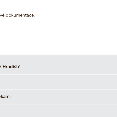
tové dokumentace.
é Hradiště
pkami