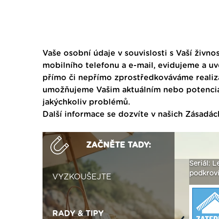
Vaše osobní údaje v souvislosti s Vaší živnos
mobilního telefonu a e-mail, evidujeme a u
přímo či nepřímo zprostředkováváme realiza
umožňujeme Vašim aktuálním nebo potenciál
jakýchkoliv problémů.
Další informace se dozvíte v našich
Zásadác
ZAČNĚTE TADY:
ak
Vytvořte si vizualizaci
Není polystyren? My ho
Seriál: L
 ›
fasády ›
seženeme! ›
podkroví
VYZKOUŠEJTE
RADY & TIPY