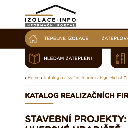
TEPELNÉ IZOLACE
ZATEPLOV
HLEDÁM ZATEPLENÍ
›
›
›
Home
Katalog realizačních firem
Mgr. Michal Z
KATALOG REALIZAČNÍCH FI
STAVEBNÍ PROJEKTY: