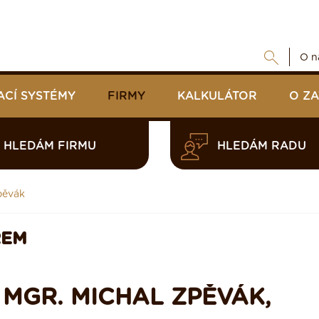
O n
ACÍ SYSTÉMY
FIRMY
KALKULÁTOR
O Z
HLEDÁM FIRMU
HLEDÁM RADU
pěvák
REM
 MGR. MICHAL ZPĚVÁK,