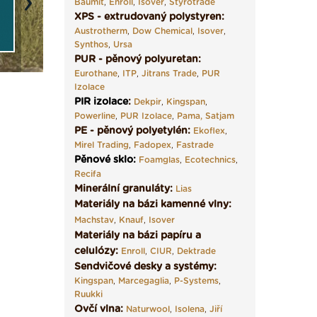
Baumit
,
Enroll
,
Isover
,
Styrotrade
Next
XPS - extrudovaný polystyren:
Austrotherm
,
Dow Chemical
,
Isover
,
Synthos
,
Ursa
PUR - pěnový polyuretan:
Eurothane
,
ITP
,
Jitrans Trade
,
PUR
Izolace
PIR izolace
:
Dekpir
,
Kingspan
,
Powerline
,
PUR Izolace
,
Pama,
Satjam
PE - pěnový polyetylén:
Ekoflex
,
Mirel Trading
,
Fadopex
,
Fastrade
Pěnové sklo
:
Foamglas
,
Ecotechnics
,
Recifa
Minerální granuláty:
Lias
Materiály na bázi kamenné vlny:
Machstav
,
Knauf
,
Isover
Materiály na bázi papíru a
celulózy:
Enroll
,
CIUR
,
Dektrade
Sendvičové desky a systémy:
Kingspan
,
Marcegaglia
,
P-Systems
,
Ruukki
Ovčí vlna:
Naturwool
,
Isolena
,
Jiří