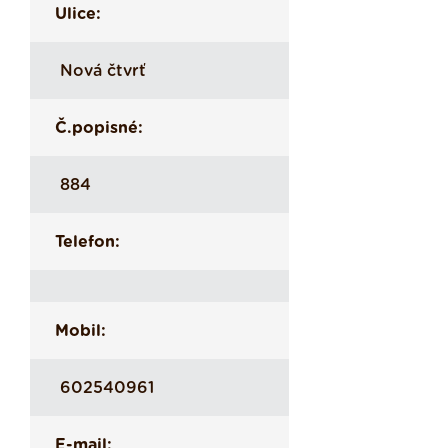
Ulice:
Nová čtvrť
Č.popisné:
884
Telefon:
Mobil:
602540961
E-mail: