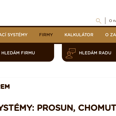
O n
ACÍ SYSTÉMY
FIRMY
KALKULÁTOR
O Z
HLEDÁM FIRMU
HLEDÁM RADU
REM
SYSTÉMY: PROSUN, CHOMU