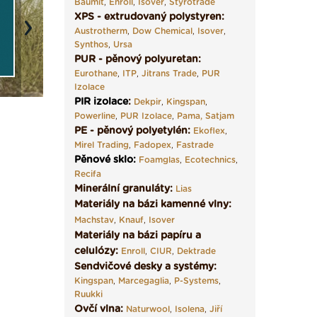
Baumit
,
Enroll
,
Isover
,
Styrotrade
XPS - extrudovaný polystyren:
Austrotherm
,
Dow Chemical
,
Isover
,
Next
Synthos
,
Ursa
PUR - pěnový polyuretan:
Eurothane
,
ITP
,
Jitrans Trade
,
PUR
Izolace
PIR izolace
:
Dekpir
,
Kingspan
,
Powerline
,
PUR Izolace
,
Pama,
Satjam
PE - pěnový polyetylén:
Ekoflex
,
Mirel Trading
,
Fadopex
,
Fastrade
Pěnové sklo
:
Foamglas
,
Ecotechnics
,
Recifa
Minerální granuláty:
Lias
Materiály na bázi kamenné vlny:
Machstav
,
Knauf
,
Isover
Materiály na bázi papíru a
celulózy:
Enroll
,
CIUR
,
Dektrade
Sendvičové desky a systémy:
Kingspan
,
Marcegaglia
,
P-Systems
,
Ruukki
Ovčí vlna:
Naturwool
,
Isolena
,
Jiří