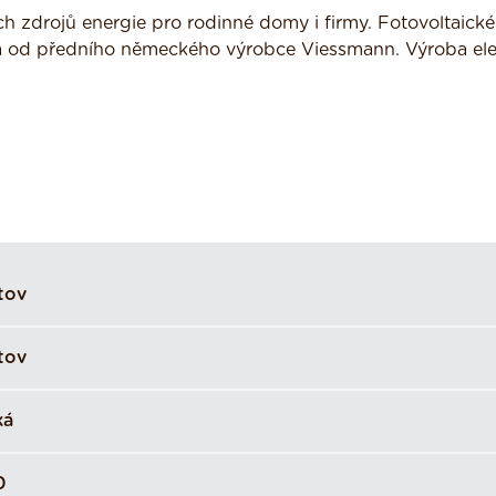
h zdrojů energie pro rodinné domy i firmy. Fotovoltaické
adla od předního německého výrobce Viessmann. Výroba ele
tov
tov
ká
0