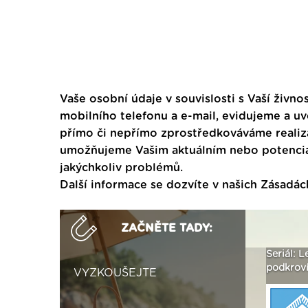
Vaše osobní údaje v souvislosti s Vaší živnos
mobilního telefonu a e-mail, evidujeme a u
přímo či nepřímo zprostředkováváme realiza
umožňujeme Vašim aktuálním nebo potenciál
jakýchkoliv problémů.
Další informace se dozvíte v našich
Zásadác
ZAČNĚTE TADY:
ak
Vytvořte si vizualizaci
Není polystyren? My ho
Seriál: L
 ›
fasády ›
seženeme! ›
podkroví
VYZKOUŠEJTE