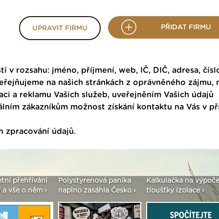
PŘIDAT FIRMU
UPRAVIT FIRMU
tí v rozsahu: jméno, příjmení, web, IČ, DIČ, adresa, čísl
veřejňujeme na našich stránkách z oprávněného zájmu,
ci a reklamu Vašich služeb, uveřejněním Vašich údajů
ním zákazníkům možnost získání kontaktu na Vás v p
h zpracování údajů
.
etní přehřívání
Polystyrenová panika
Kalkulačka na výpoče
 a vše o něm ›
naplno zasáhla Česko ›
tloušťky izolace ›