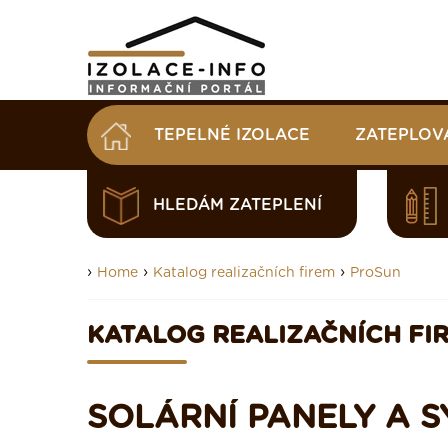
TEPELNÉ IZOLACE
ZATEPLOV
HLEDÁM ZATEPLENÍ
›
›
›
Home
Katalog realizačních firem
ProSun
KATALOG REALIZAČNÍCH FI
SOLÁRNÍ PANELY A 