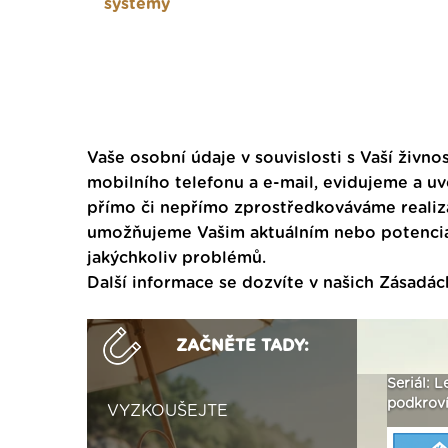
systémy
Vaše osobní údaje v souvislosti s Vaší živnos
mobilního telefonu a e-mail, evidujeme a u
přímo či nepřímo zprostředkováváme realiza
umožňujeme Vašim aktuálním nebo potenciál
jakýchkoliv problémů.
Další informace se dozvíte v našich
Zásadác
ZAČNĚTE TADY:
ak
Vytvořte si vizualizaci
Není polystyren? My ho
Seriál: L
 ›
fasády ›
seženeme! ›
podkroví
VYZKOUŠEJTE