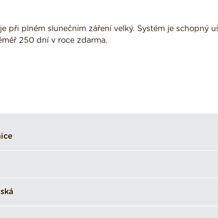
je při plném slunečním záření velký. Systém je schopný uš
éměř 250 dní v roce zdarma.
ice
nská