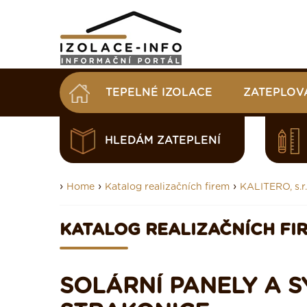
TEPELNÉ IZOLACE
ZATEPLOV
HLEDÁM ZATEPLENÍ
›
›
›
Home
Katalog realizačních firem
KALITERO, s.r.
KATALOG REALIZAČNÍCH FI
SOLÁRNÍ PANELY A SY