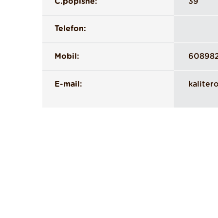
Č.popisné:
39
Telefon:
Mobil:
60898
E-mail:
kalite