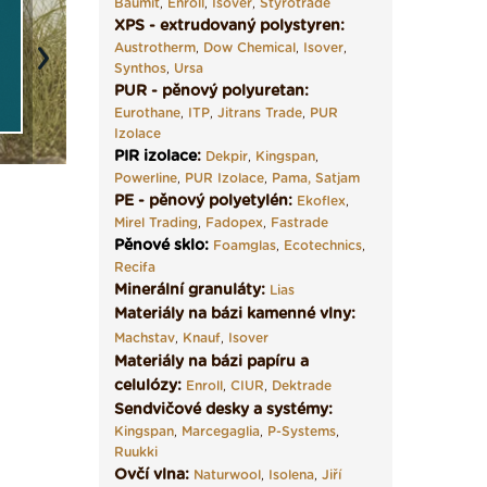
Baumit
,
Enroll
,
Isover
,
Styrotrade
XPS - extrudovaný polystyren:
Austrotherm
,
Dow Chemical
,
Isover
,
Next
Synthos
,
Ursa
PUR - pěnový polyuretan:
Eurothane
,
ITP
,
Jitrans Trade
,
PUR
Izolace
PIR izolace
:
Dekpir
,
Kingspan
,
Powerline
,
PUR Izolace
,
Pama,
Satjam
PE - pěnový polyetylén:
Ekoflex
,
Mirel Trading
,
Fadopex
,
Fastrade
Pěnové sklo
:
Foamglas
,
Ecotechnics
,
Recifa
Minerální granuláty:
Lias
Materiály na bázi kamenné vlny:
Machstav
,
Knauf
,
Isover
Materiály na bázi papíru a
celulózy:
Enroll
,
CIUR
,
Dektrade
Sendvičové desky a systémy:
Kingspan
,
Marcegaglia
,
P-Systems
,
Ruukki
Ovčí vlna:
Naturwool
,
Isolena
,
Jiří