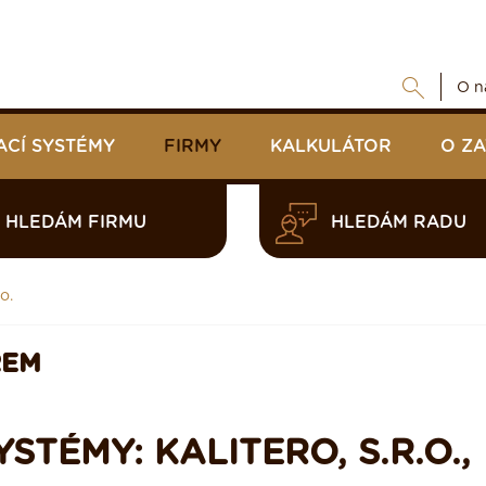
O n
ACÍ SYSTÉMY
FIRMY
KALKULÁTOR
O Z
HLEDÁM FIRMU
HLEDÁM RADU
o.
REM
STÉMY: KALITERO, S.R.O.,