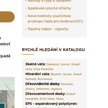
Návody a typy k zateplení
Spádování ploché střechy
Nové hodnoty součinitele
prostupu tepla pro budovy(2011)
Tepelný odpor - výpočty
o
 neboť
RYCHLÉ HLEDÁNÍ V KATALOGU
řípadě
Skelná vata:
Dekwool
,
Isover
,
Knauf
,
Ursa
,
Ursa PureOne
Minerální vata:
Baumit
,
Isover
,
Knauf
Nobasil
,
Rockwool
Dřevovláknité desky
:
Pavatex
,
Steico
,
Inthermo
,
Agepan
t
Seriál: Fasády ETICS a
Vyberte si izolaci a pak
Vytvořte
Dřevocementové desky:
Knauf-
vše podstatné v kostce ›
ji tady klidně poptejte ›
fasády ›
Heraklith
,
DCD Ideal
,
Velox
EPS - expandovaný polystyren: