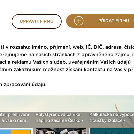
PŘIDAT FIRMU
UPRAVIT FIRMU
tí v rozsahu: jméno, příjmení, web, IČ, DIČ, adresa, čísl
veřejňujeme na našich stránkách z oprávněného zájmu,
ci a reklamu Vašich služeb, uveřejněním Vašich údajů
ním zákazníkům možnost získání kontaktu na Vás v p
h zpracování údajů
.
etní přehřívání
Polystyrenová panika
Kalkulačka na výpoče
 a vše o něm ›
naplno zasáhla Česko ›
tloušťky izolace ›