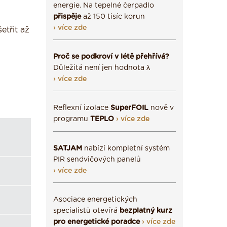
energie. Na tepelné čerpadlo
přispěje
až 150 tisíc korun
› více zde
etřit až
Proč se podkroví v létě přehřívá?
Důležitá není jen hodnota λ
› více zde
Reflexní izolace
SuperFOIL
nově v
programu
TEPLO
› více zde
SATJAM
nabízí kompletní systém
PIR sendvičových panelů
› více zde
Asociace energetických
specialistů otevírá
bezplatný kurz
pro energetické poradce
› více zde