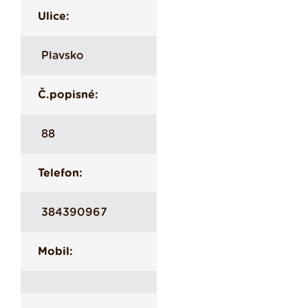
Ulice:
Plavsko
Č.popisné:
88
Telefon:
384390967
Mobil: