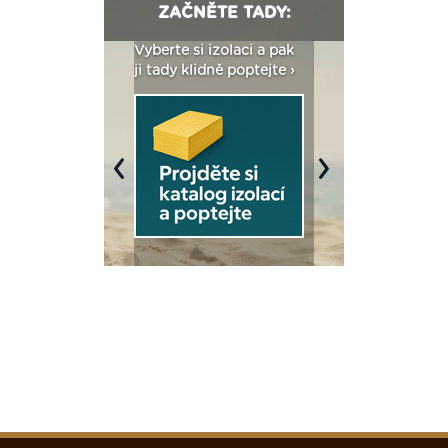
ZAČNĚTE TADY:
: Fasády ETICS a
Vyberte si izolaci a pak
Vytvořte si vizualiz
dstatné v kostce ›
ji tady klidně poptejte ›
fasády ›
Previous
Next