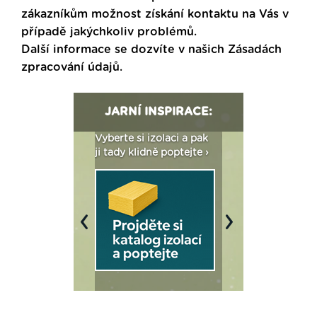
zákazníkům možnost získání kontaktu na Vás v
případě jakýchkoliv problémů.
Další informace se dozvíte v našich
Zásadách
zpracování údajů
.
JARNÍ INSPIRACE:
: Fasády ETICS a
Vyberte si izolaci a pak
Vytvořte si vizualiz
dstatné v kostce ›
ji tady klidně poptejte ›
fasády ›
Previous
Next