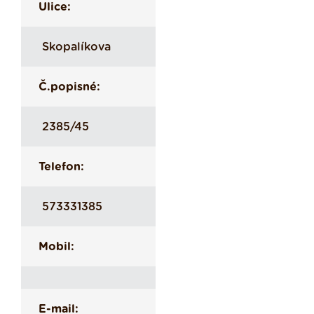
Ulice:
Skopalíkova
Č.popisné:
2385/45
Telefon:
573331385
Mobil:
E-mail: