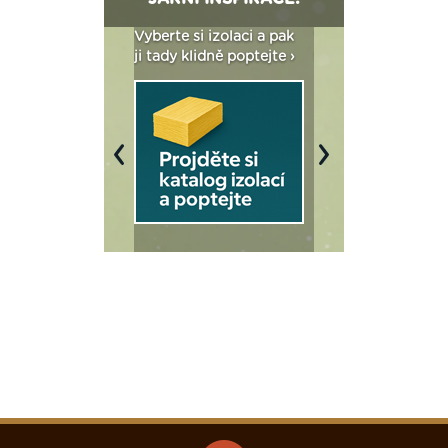
: Fasády ETICS a
Vyberte si izolaci a pak
Vytvořte si vizualiz
dstatné v kostce ›
ji tady klidně poptejte ›
fasády ›
Previous
Next