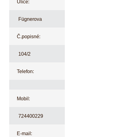
Ulice:
Fügnerova
Č.popisné:
104/2
Telefon:
Mobil:
724400229
E-mail: