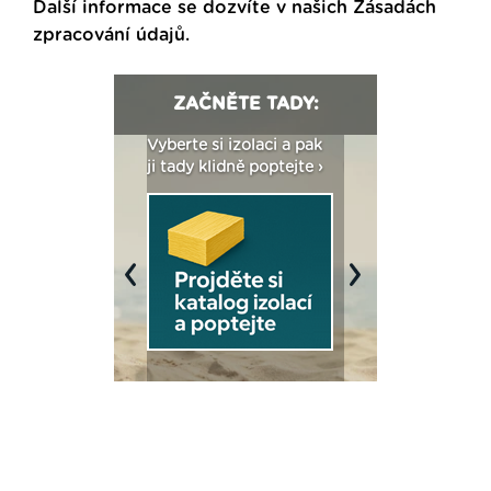
Další informace se dozvíte v našich
Zásadách
zpracování údajů
.
ZAČNĚTE TADY:
: Fasády ETICS a
Vyberte si izolaci a pak
Vytvořte si vizualiz
dstatné v kostce ›
ji tady klidně poptejte ›
fasády ›
Previous
Next