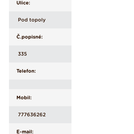
Ulice:
Pod topoly
Č.popisné:
335
Telefon:
Mobil:
777636262
E-mail: