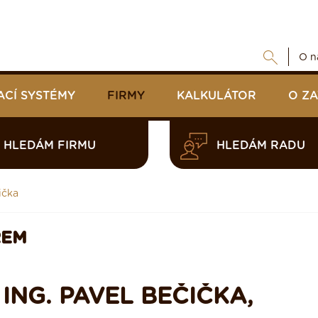
O n
ACÍ SYSTÉMY
FIRMY
KALKULÁTOR
O Z
HLEDÁM FIRMU
HLEDÁM RADU
ička
REM
ING. PAVEL BEČIČKA,