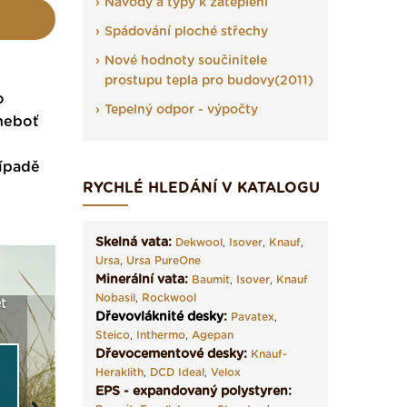
Návody a typy k zateplení
Spádování ploché střechy
Nové hodnoty součinitele
prostupu tepla pro budovy(2011)
o
Tepelný odpor - výpočty
 neboť
řípadě
RYCHLÉ HLEDÁNÍ V KATALOGU
Skelná vata:
Dekwool
,
Isover
,
Knauf
,
Ursa
,
Ursa PureOne
Minerální vata:
Baumit
,
Isover
,
Knauf
Nobasil
,
Rockwool
t
Seriál: Fasády ETICS a
Vyberte si izolaci a pak
Vytvořte
Dřevovláknité desky
:
Pavatex
,
vše podstatné v kostce ›
ji tady klidně poptejte ›
fasády ›
Steico
,
Inthermo
,
Agepan
Dřevocementové desky:
Knauf-
Heraklith
,
DCD Ideal
,
Velox
EPS - expandovaný polystyren: