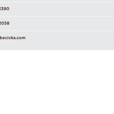
3390
2058
becicka.com