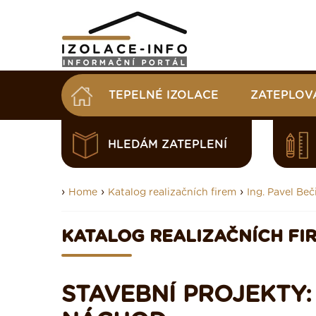
TEPELNÉ IZOLACE
ZATEPLOV
HLEDÁM ZATEPLENÍ
›
›
›
Home
Katalog realizačních firem
Ing. Pavel Beč
KATALOG REALIZAČNÍCH FI
STAVEBNÍ PROJEKTY: 