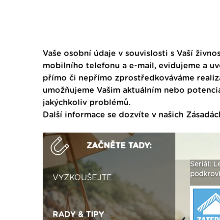
Vaše osobní údaje v souvislosti s Vaší živnos
mobilního telefonu a e-mail, evidujeme a u
přímo či nepřímo zprostředkováváme realiza
umožňujeme Vašim aktuálním nebo potenciál
jakýchkoliv problémů.
Další informace se dozvíte v našich
Zásadác
ZAČNĚTE TADY:
ak
Vytvořte si vizualizaci
Není polystyren? My ho
Seriál: L
 ›
fasády ›
seženeme! ›
podkroví
VYZKOUŠEJTE
RADY & TIPY