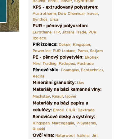
Baumit
,
Enroll
,
Isover
,
Styrotrade
Next
XPS - extrudovaný polystyren:
Austrotherm
,
Dow Chemical
,
Isover
,
Synthos
,
Ursa
PUR - pěnový polyuretan:
Eurothane
,
ITP
,
Jitrans Trade
,
PUR
Izolace
PIR izolace
:
Dekpir
,
Kingspan
,
Powerline
,
PUR Izolace
,
Pama,
Satjam
PE - pěnový polyetylén:
Ekoflex
,
Mirel Trading
,
Fadopex
,
Fastrade
Pěnové sklo
:
Foamglas
,
Ecotechnics
,
Recifa
Minerální granuláty:
Lias
Materiály na bázi kamenné vlny:
Machstav
,
Knauf
,
Isover
Materiály na bázi papíru a
celulózy:
Enroll
,
CIUR
,
Dektrade
Sendvičové desky a systémy:
Kingspan
,
Marcegaglia
,
P-Systems
,
Ruukki
Ovčí vlna:
Naturwool
,
Isolena
,
Jiří