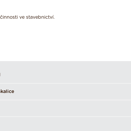
innosti ve stavebnictví.
d
kalice