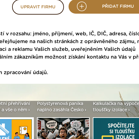
PŘIDAT FIRMU
UPRAVIT FIRMU
tí v rozsahu: jméno, příjmení, web, IČ, DIČ, adresa, čísl
veřejňujeme na našich stránkách z oprávněného zájmu,
ci a reklamu Vašich služeb, uveřejněním Vašich údajů
ním zákazníkům možnost získání kontaktu na Vás v p
h zpracování údajů
.
etní přehřívání
Polystyrenová panika
Kalkulačka na výpoče
 a vše o něm ›
naplno zasáhla Česko ›
tloušťky izolace ›