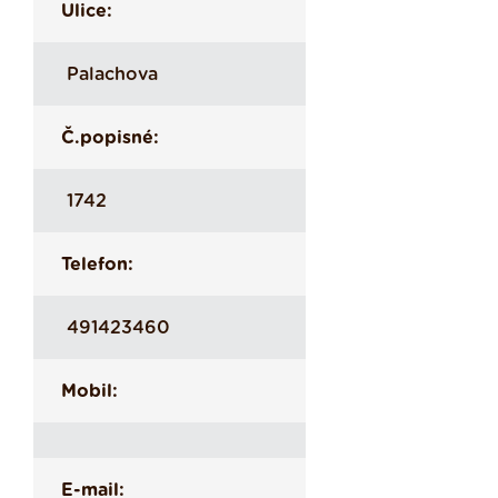
Ulice:
Palachova
Č.popisné:
1742
Telefon:
491423460
Mobil:
E-mail: