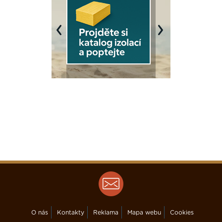
Previous
Next
O nás
Kontakty
Reklama
Mapa webu
Cookies