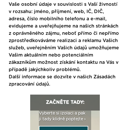
Vaše osobní údaje v souvislosti s Vaší živností
v rozsahu: jméno, příjmení, web, IČ, DIČ,
adresa, číslo mobilního telefonu a e-mail,
evidujeme a uveřejňujeme na našich stránkách
z oprávněného zájmu, neboť přímo či nepřímo
zprostředkováváme realizaci a reklamu Vašich
služeb, uveřejněním Vašich údajů umožňujeme
Vašim aktuálním nebo potenciálním
zákazníkům možnost získání kontaktu na Vás v
případě jakýchkoliv problémů.
Další informace se dozvíte v našich
Zásadách
zpracování údajů
.
ZAČNĚTE TADY:
: Fasády ETICS a
Vyberte si izolaci a pak
Vytvořte si vizualiz
dstatné v kostce ›
ji tady klidně poptejte ›
fasády ›