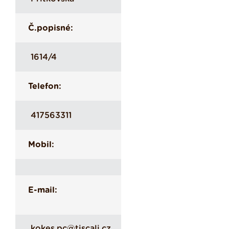
Č.popisné:
1614/4
Telefon:
417563311
Mobil:
E-mail:
kokes.pc@tiscali.cz