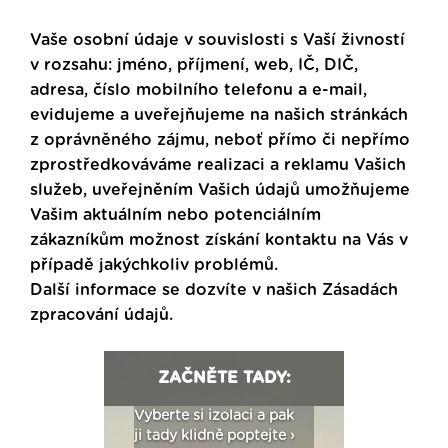
Vaše osobní údaje v souvislosti s Vaší živností
v rozsahu: jméno, příjmení, web, IČ, DIČ,
adresa, číslo mobilního telefonu a e-mail,
evidujeme a uveřejňujeme na našich stránkách
z oprávněného zájmu, neboť přímo či nepřímo
zprostředkováváme realizaci a reklamu Vašich
služeb, uveřejněním Vašich údajů umožňujeme
Vašim aktuálním nebo potenciálním
zákazníkům možnost získání kontaktu na Vás v
případě jakýchkoliv problémů.
Další informace se dozvíte v našich
Zásadách
zpracování údajů
.
ZAČNĚTE TADY:
: Fasády ETICS a
Vyberte si izolaci a pak
Vytvořte si vizualiz
dstatné v kostce ›
ji tady klidně poptejte ›
fasády ›