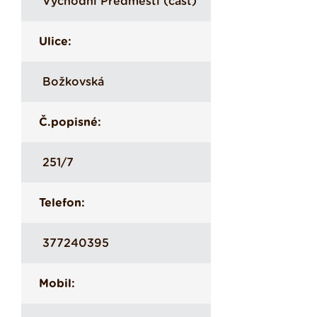
Východní Předměstí (část)
Ulice:
Božkovská
Č.popisné:
251/7
Telefon:
377240395
Mobil: