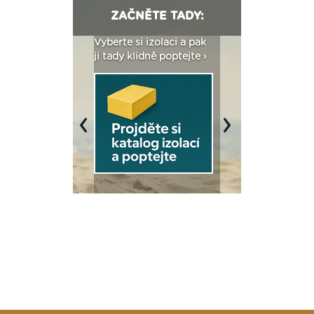
ZAČNĚTE TADY:
: Fasády ETICS a
Vyberte si izolaci a pak
Vytvořte si vizualiz
dstatné v kostce ›
ji tady klidně poptejte ›
fasády ›
Previous
Next