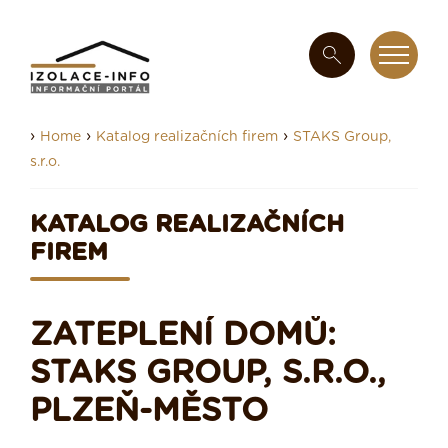
›
›
›
Home
Katalog realizačních firem
STAKS Group,
s.r.o.
KATALOG REALIZAČNÍCH
FIREM
ZATEPLENÍ DOMŮ:
STAKS GROUP, S.R.O.,
PLZEŇ-MĚSTO