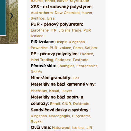
Baumit
,
Enroll
,
Isover
,
Styrotrade
XPS - extrudovaný polystyren:
Austrotherm
,
Dow Chemical
,
Isover
,
Next
Synthos
,
Ursa
PUR - pěnový polyuretan:
Eurothane
,
ITP
,
Jitrans Trade
,
PUR
Izolace
PIR izolace
:
Dekpir
,
Kingspan
,
Powerline
,
PUR Izolace
,
Pama,
Satjam
PE - pěnový polyetylén:
Ekoflex
,
Mirel Trading
,
Fadopex
,
Fastrade
Pěnové sklo
:
Foamglas
,
Ecotechnics
,
Recifa
Minerální granuláty:
Lias
Materiály na bázi kamenné vlny:
Machstav
,
Knauf
,
Isover
Materiály na bázi papíru a
celulózy:
Enroll
,
CIUR
,
Dektrade
Sendvičové desky a systémy:
Kingspan
,
Marcegaglia
,
P-Systems
,
Ruukki
Ovčí vlna:
Naturwool
,
Isolena
,
Jiří