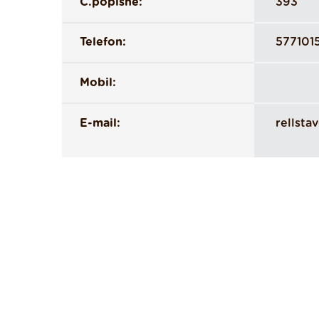
Č.popisné:
393
Telefon:
577101
Mobil:
E-mail:
rellsta