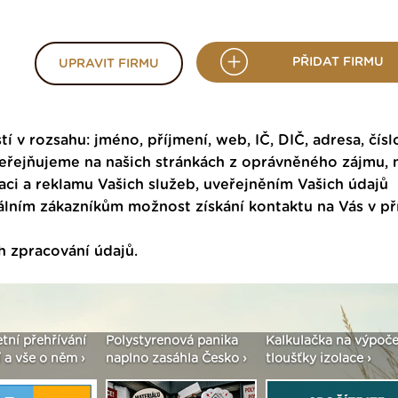
PŘIDAT FIRMU
UPRAVIT FIRMU
tí v rozsahu: jméno, příjmení, web, IČ, DIČ, adresa, čísl
veřejňujeme na našich stránkách z oprávněného zájmu,
ci a reklamu Vašich služeb, uveřejněním Vašich údajů
ním zákazníkům možnost získání kontaktu na Vás v p
h zpracování údajů
.
etní přehřívání
Polystyrenová panika
Kalkulačka na výpoče
 a vše o něm ›
naplno zasáhla Česko ›
tloušťky izolace ›