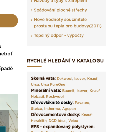
Návody a typy k zateplení
Spádování ploché střechy
Nové hodnoty součinitele
prostupu tepla pro budovy(2011)
Tepelný odpor - výpočty
o
 neboť
RYCHLÉ HLEDÁNÍ V KATALOGU
řípadě
Skelná vata:
Dekwool
,
Isover
,
Knauf
,
Ursa
,
Ursa PureOne
Minerální vata:
Baumit
,
Isover
,
Knauf
Nobasil
,
Rockwool
Dřevovláknité desky
:
Pavatex
,
Steico
,
Inthermo
,
Agepan
t
Seriál: Fasády ETICS a
Vyberte si izolaci a pak
Vytvořte
Dřevocementové desky:
Knauf-
vše podstatné v kostce ›
ji tady klidně poptejte ›
fasády ›
Heraklith
,
DCD Ideal
,
Velox
EPS - expandovaný polystyren: