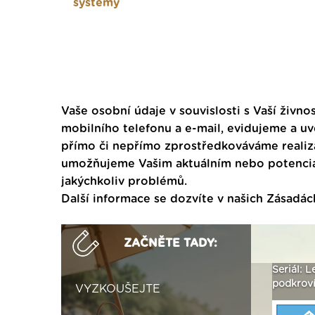
systémy
Vaše osobní údaje v souvislosti s Vaší živnos
mobilního telefonu a e-mail, evidujeme a u
přímo či nepřímo zprostředkováváme realiza
umožňujeme Vašim aktuálním nebo potenciál
jakýchkoliv problémů.
Další informace se dozvíte v našich
Zásadác
ZAČNĚTE TADY:
ak
Vytvořte si vizualizaci
Není polystyren? My ho
Seriál: L
 ›
fasády ›
seženeme! ›
podkroví
VYZKOUŠEJTE