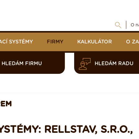
O n
ACÍ SYSTÉMY
FIRMY
KALKULÁTOR
O Z
HLEDÁM FIRMU
HLEDÁM RADU
REM
STÉMY: RELLSTAV, S.R.O.,