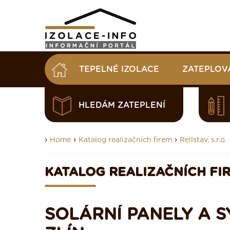
TEPELNÉ IZOLACE
ZATEPLOV
HLEDÁM ZATEPLENÍ
›
›
›
Home
Katalog realizačních firem
Rellstav, s.r.o.
KATALOG REALIZAČNÍCH FI
SOLÁRNÍ PANELY A SY