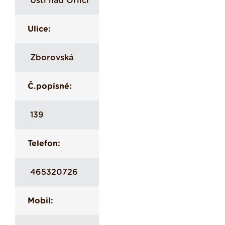
Ústí nad Orlicí
Ulice:
Zborovská
Č.popisné:
139
Telefon:
465320726
Mobil: