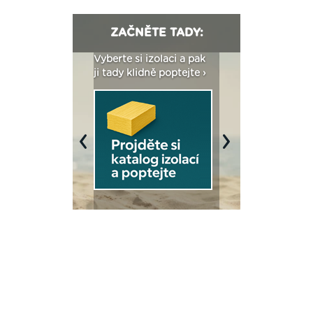
ZAČNĚTE TADY:
: Fasády ETICS a
Vyberte si izolaci a pak
Vytvořte si vizualiz
dstatné v kostce ›
ji tady klidně poptejte ›
fasády ›
Previous
Next